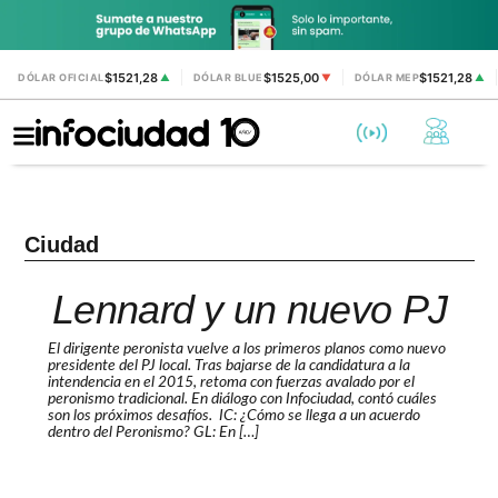
$1521,28
$1525,00
$1521,28
DÓLAR OFICIAL
▲
DÓLAR BLUE
▼
DÓLAR MEP
▲
Ciudad
Lennard y un nuevo PJ
El dirigente peronista vuelve a los primeros planos como nuevo
presidente del PJ local. Tras bajarse de la candidatura a la
intendencia en el 2015, retoma con fuerzas avalado por el
peronismo tradicional. En diálogo con Infociudad, contó cuáles
son los próximos desafíos. IC: ¿Cómo se llega a un acuerdo
dentro del Peronismo? GL: En […]