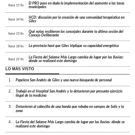
El PRO puso en duda la implementación del aumento a las tasas
hace
11 hs
municipales
HCD: discusión por la creación de una comunidad terapéutica en
hace
14 hs
Giles
Qué notas recibieron los concejales durante la última sesión del
hace
15 hs
Concejo Deliberante
La provincia hará que Giles triplique su capacidad energética
hace
18 hs
La Fiesta del Salame Más Largo cambia de lugar por las lluvias:
hace
21 hs
dónde se realizará este domingo
LO MÁS VISTO
1.
Papelera San Andrés de Giles y una nueva búsqueda de personal
2.
Trabajó en el Hospital San Andrés y lo detuvieron por presunto ejercicio
ilegal de la medicina
3.
Detuvieron al cabecilla de una banda que robaba en campos de Solís y la
zona
4.
La Fiesta del Salame Más Largo cambia de lugar por las lluvias: dónde se
realizará este domingo