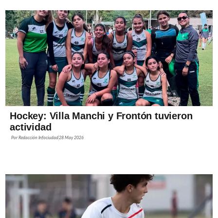
Hockey: Villa Manchi y Frontón tuvieron
actividad
Por
Redacción Infociudad
28 May 2026