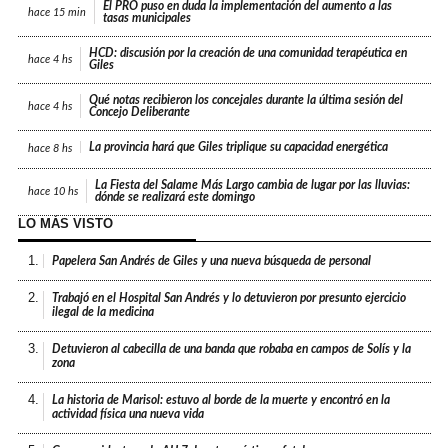
El PRO puso en duda la implementación del aumento a las
hace
15 min
tasas municipales
HCD: discusión por la creación de una comunidad terapéutica en
hace
4 hs
Giles
Qué notas recibieron los concejales durante la última sesión del
hace
4 hs
Concejo Deliberante
La provincia hará que Giles triplique su capacidad energética
hace
8 hs
La Fiesta del Salame Más Largo cambia de lugar por las lluvias:
hace
10 hs
dónde se realizará este domingo
LO MÁS VISTO
1.
Papelera San Andrés de Giles y una nueva búsqueda de personal
2.
Trabajó en el Hospital San Andrés y lo detuvieron por presunto ejercicio
ilegal de la medicina
3.
Detuvieron al cabecilla de una banda que robaba en campos de Solís y la
zona
4.
La historia de Marisol: estuvo al borde de la muerte y encontró en la
actividad física una nueva vida