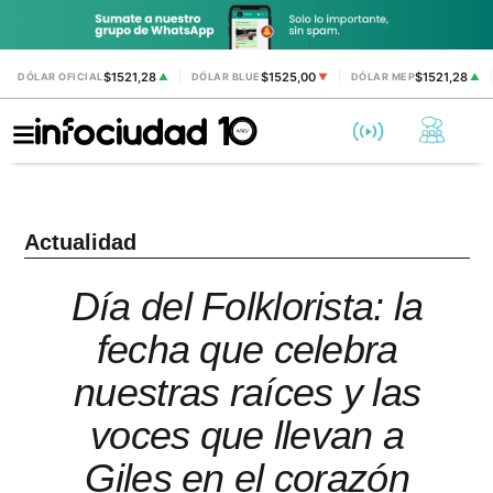
$1521,28
$1525,00
$1521,28
DÓLAR OFICIAL
▲
DÓLAR BLUE
▼
DÓLAR MEP
▲
Actualidad
Día del Folklorista: la
fecha que celebra
nuestras raíces y las
voces que llevan a
Giles en el corazón