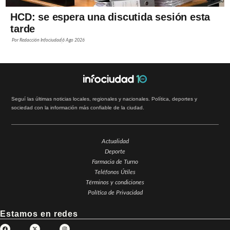
HCD: se espera una discutida sesión esta
tarde
Por
Redacción Infociudad
6 Ago 2026
Seguí las últimas noticias locales, regionales y nacionales. Política, deportes y
sociedad con la información más confiable de la ciudad.
Actualidad
Deporte
Farmacia de Turno
Teléfonos Útiles
Términos y condiciones
Política de Privacidad
Estamos en redes