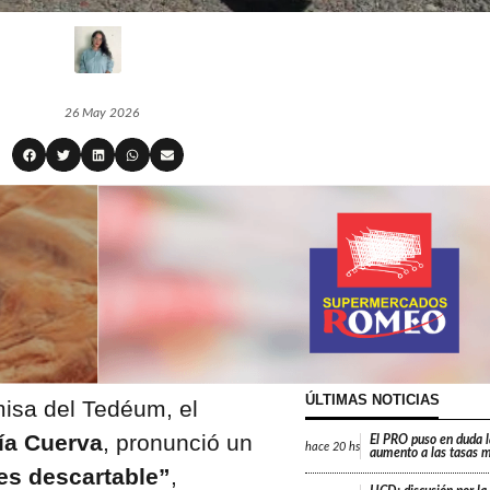
26 May 2026
ÚLTIMAS NOTICIAS
isa del Tedéum, el
ía Cuerva
, pronunció un
El PRO puso en duda 
hace
20 hs
aumento a las tasas m
es descartable”
,