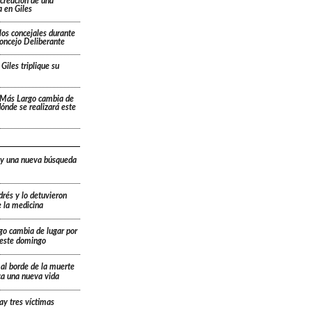
 creación de una
 en Giles
los concejales durante
Concejo Deliberante
Giles triplique su
 Más Largo cambia de
 dónde se realizará este
 y una nueva búsqueda
drés y lo detuvieron
e la medicina
go cambia de lugar por
á este domingo
 al borde de la muerte
ica una nueva vida
ay tres víctimas