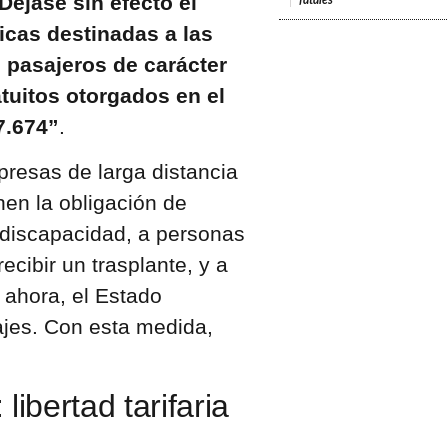
Déjase sin efecto el
fatales
as destinadas a las
 pasajeros de carácter
atuitos otorgados en el
7.674”
.
resas de larga distancia
nen la obligación de
 discapacidad, a personas
ecibir un trasplante, y a
 ahora, el Estado
ajes. Con esta medida,
ibertad tarifaria