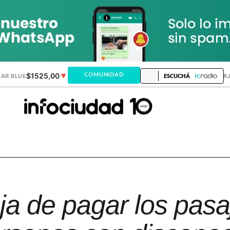
$1525,00
$1521,28
COMUNIDAD
AR BLUE
▼
DÓLAR MEP
▲
DÓLAR TAR
ESCUCHÁ
ja de pagar los pasa