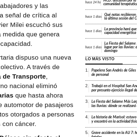
HCD: discusión por la
hace
24 hs
rabajadores y las
comunidad terapéutica
 señal de crítica al
Qué notas recibieron 
hace
1 días
la última sesión del 
ier Milei escuchó sus
La provincia hará que 
hace
1 días
na medida que genera
capacidad energética
scapacidad.
La Fiesta del Salame
lugar por las lluvias:
hace
1 días
domingo
rtaria dispuso una nueva
LO MÁS VISTO
lectivo. A través de
1.
Papelera San Andrés de Giles
de personal
a de Transporte
,
rno nacional eliminó
2.
Trabajó en el Hospital San An
por presunto ejercicio ilegal d
rias
que hasta ahora
3.
La Fiesta del Salame Más Lar
e automotor de pasajeros
las lluvias: dónde se realizar
uitos otorgados a personas
4.
La historia de Marisol: estuvo
y encontró en la actividad fís
s con cáncer.
5.
Grave accidente en la AU 7: h