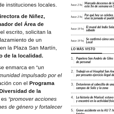
e instituciones locales.
Marcado descenso de l
hace
2 hs
este fin de semana en 
irectora de Niñez,
Por qué hoy se celebr
hace
2 hs
vive la jornada el pueb
ador del Área de
El mural del Indio Sola
hace
19 hs
sábado
l escrito, solicitan la
plazamiento de un
Se confirmó cómo será
hace
19 hs
Local
en la Plaza San Martín,
LO MÁS VISTO
 de la localidad.
1.
Papelera San Andrés de Giles
de personal
 se enmarca en “
un
2.
Trabajó en el Hospital San An
omunidad impulsado por el
por presunto ejercicio ilegal d
ación con el
Programa
3.
Detuvieron al cabecilla de un
campos de Solís y la zona
Diversidad de la
4.
o es
“promover acciones
La historia de Marisol: estuvo
y encontró en la actividad fís
nes de género y fortalecer
5.
Grave accidente en la AU 7: h