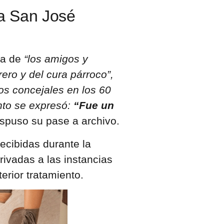
la San José
ta de
“los amigos y
ero y del cura párroco”,
os concejales en los 60
into se expresó:
“Fue un
spuso su pase a archivo.
ecibidas durante la
ivadas a las instancias
erior tratamiento.