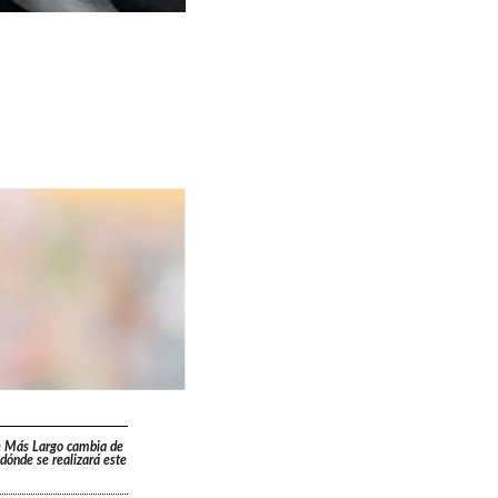
e Más Largo cambia de
: dónde se realizará este