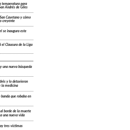
a temperatura para
San Andrés de Giles
a San Cayetano y cómo
lo creyente
ri se inaugura este
 el Clausura de la Liga
 y una nueva búsqueda
drés y lo detuvieron
e la medicina
a banda que robaba en
 al borde de la muerte
ica una nueva vida
ay tres víctimas