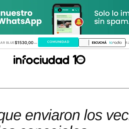
$1530,00
$1518,24
COMUNIDAD
AR BLUE
▬
DÓLAR MEP
▬
DÓLAR TAR
ESCUCHÁ
que enviaron los vec