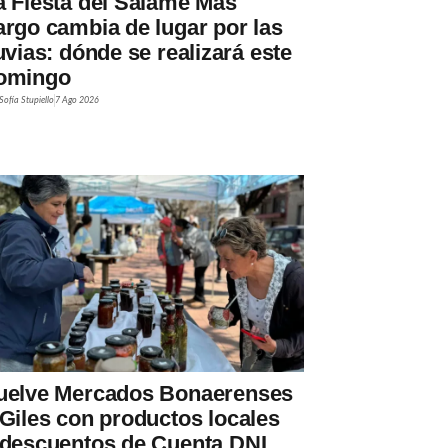
a Fiesta del Salame Más
argo cambia de lugar por las
luvias: dónde se realizará este
omingo
Sofía Stupiello
7 Ago 2026
uelve Mercados Bonaerenses
 Giles con productos locales
 descuentos de Cuenta DNI