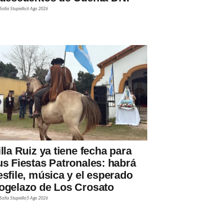
Sofía Stupiello
6 Ago 2026
illa Ruiz ya tiene fecha para
us Fiestas Patronales: habrá
esfile, música y el esperado
ogelazo de Los Crosato
Sofía Stupiello
5 Ago 2026