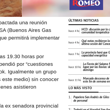
ÚLTIMAS NOTICIAS
 pactada una reunión
GSA (Buenos Aires Gas
HCD: discusión por la 
hace
4 hs
comunidad terapéutica 
que permitirá implementar
Qué notas recibieron lo
hace
4 hs
última sesión del Conc
La provincia hará que Gi
hace
7 hs
las 19.30 horas por
capacidad energética
spendió por “cuestiones
La Fiesta del Salame
lugar por las lluvias: 
hace
10 hs
domingo
ok. Igualmente un grupo
s este medio) sin conocer
Marcado descenso de 
hace
11 hs
este fin de semana en
ienes asistieron
LO MÁS VISTO
1.
Papelera San Andrés de Giles
de personal
la ex senadora provincial
2.
Trabajó en el Hospital San An