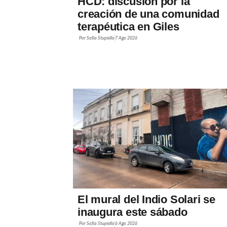
HCD: discusión por la
creación de una comunidad
terapéutica en Giles
Por
Sofía Stupiello
7 Ago 2026
El mural del Indio Solari se
inaugura este sábado
Por
Sofía Stupiello
6 Ago 2026