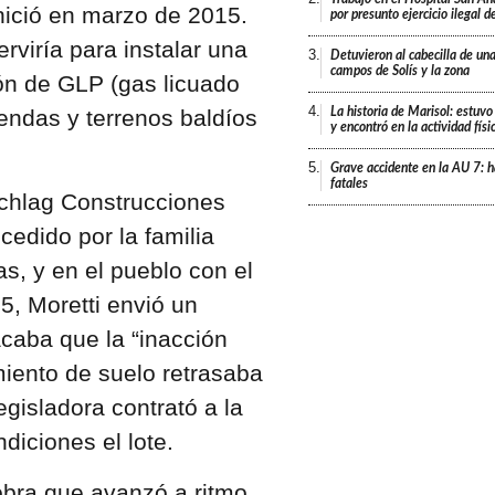
nició en marzo de 2015.
por presunto ejercicio ilegal d
rviría para instalar una
3.
Detuvieron al cabecilla de un
campos de Solís y la zona
ón de GLP (gas licuado
4.
iendas y terrenos baldíos
La historia de Marisol: estuvo
y encontró en la actividad fís
5.
Grave accidente en la AU 7: h
fatales
schlag Construcciones
cedido por la familia
s, y en el pueblo con el
5, Moretti envió un
caba que la “inacción
miento de suelo retrasaba
egisladora contrató a la
iciones el lote.
bra que avanzó a ritmo