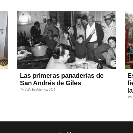
Las primeras panaderías de
E
San Andrés de Giles
f
l
Por
Sofía Stupiello
4 Ago 2026
Por