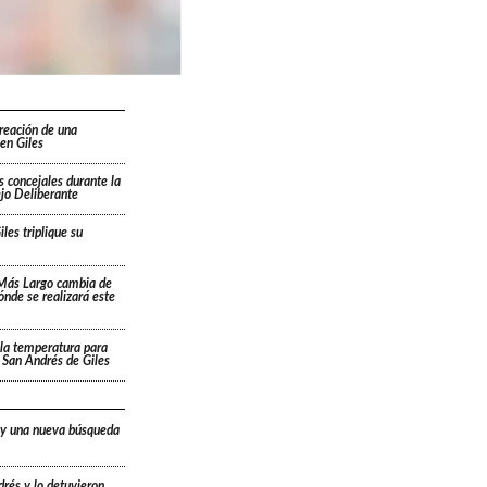
creación de una
en Giles
s concejales durante la
ejo Deliberante
les triplique su
 Más Largo cambia de
dónde se realizará este
la temperatura para
 San Andrés de Giles
 y una nueva búsqueda
drés y lo detuvieron