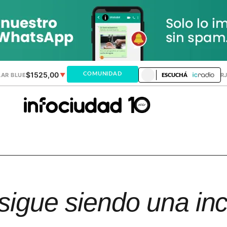
$1525,00
$1521,28
COMUNIDAD
AR BLUE
▼
DÓLAR MEP
▲
DÓLAR TAR
ESCUCHÁ
sigue siendo una in