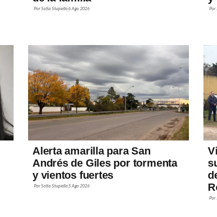
Por
Sofía Stupiello
6 Ago 2026
Por
Alerta amarilla para San
V
Andrés de Giles por tormenta
s
y vientos fuertes
d
R
Por
Sofía Stupiello
5 Ago 2026
Por