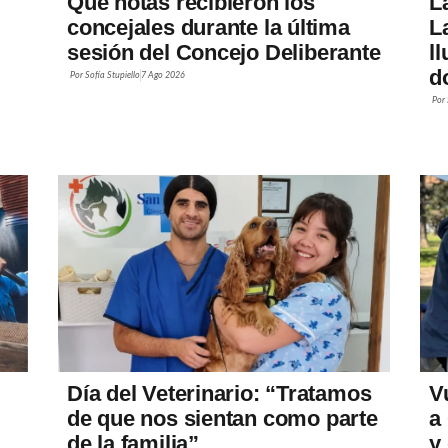
Qué notas recibieron los
L
concejales durante la última
L
sesión del Concejo Deliberante
l
d
Por
Sofía Stupiello
7 Ago 2026
Por
Día del Veterinario: “Tratamos
V
de que nos sientan como parte
a
de la familia”
y