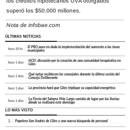
los créditos hipotecarios UVA otorgados
superó los $50.000 millones.
Nota de infobae.com
ÚLTIMAS NOTICIAS
El PRO puso en duda la implementación del aumento a las tasas
hace
20 hs
municipales
HCD: discusión por la creación de una comunidad terapéutica en
hace
1 días
Giles
Qué notas recibieron los concejales durante la última sesión del
hace
1 días
Concejo Deliberante
La provincia hará que Giles triplique su capacidad energética
hace
1 días
La Fiesta del Salame Más Largo cambia de lugar por las lluvias:
hace
1 días
dónde se realizará este domingo
LO MÁS VISTO
1.
Papelera San Andrés de Giles y una nueva búsqueda de personal