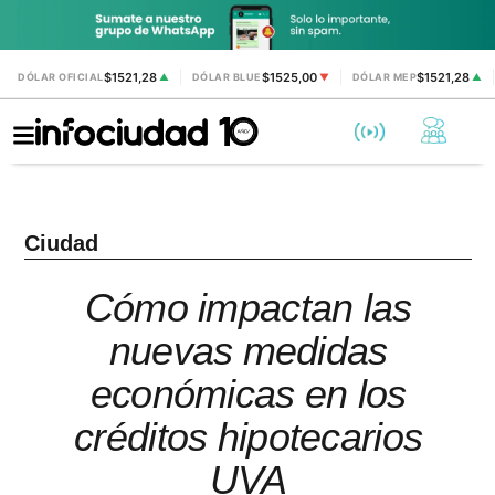
$1521,28
$1525,00
$1521,28
DÓLAR OFICIAL
▲
DÓLAR BLUE
▼
DÓLAR MEP
▲
Ciudad
Cómo impactan las
nuevas medidas
económicas en los
créditos hipotecarios
UVA