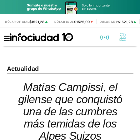
$1521,28
$1525,00
$1521,28
DÓLAR OFICIAL
▲
DÓLAR BLUE
▼
DÓLAR MEP
▲
Actualidad
Matías Campissi, el
gilense que conquistó
una de las cumbres
más temidas de los
Alpes Suizos