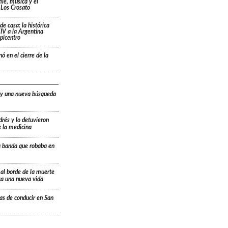
ile, música y el
 Los Crosato
de casa: la histórica
IV a la Argentina
picentro
ó en el cierre de la
 y una nueva búsqueda
drés y lo detuvieron
e la medicina
a banda que robaba en
 al borde de la muerte
ica una nueva vida
ias de conducir en San