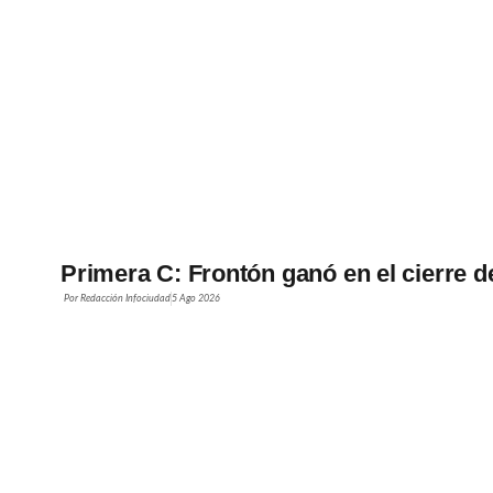
Primera C: Frontón ganó en el cierre d
Por
Redacción Infociudad
5 Ago 2026