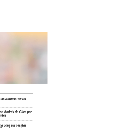
 su primera novela
San Andrés de Giles por
ertes
cha para sus Fiestas