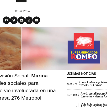
03 Jul 2026
ÚLTIMAS NOTICIAS
visión Social,
Marina
des sociales para
Laura Ambrune publicó
hace
9 hs
“1993: Las Cartas”
e vio involucrada en una
Alerta amarilla para 
hace
10 hs
presa 276 Metropol.
tormenta y vientos fu
Villa Ruiz ya tiene fe