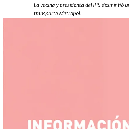
La vecina y presidenta del IPS desmintió u
transporte Metropol.