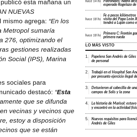
s publicó esta mañana un
Patronales: habrá desf
hace
14 hs
esperado Rogelazo de
AN NUEVAS
Fe a pocos kilómetros 
visita del Papa León X
hace
18 hs
El mismo agrega:
“En los
tendrá a Luján como e
a Metropol sumaría
Primera C: Frontón gan
hace
18 hs
primera rueda
ea 276, optimizando el
LO MÁS VISTO
ras gestiones realizadas
1.
Papelera San Andrés de Giles
ión Social (IPS), Marina
de personal
2.
Trabajó en el Hospital San An
por presunto ejercicio ilegal d
es sociales para
3.
Detuvieron al cabecilla de un
omunicado destacó:
“
Esta
campos de Solís y la zona
damente que se difunda
4.
La historia de Marisol: estuvo
y encontró en la actividad fís
 en vecinas y vecinos que
5.
re, estoy a disposición
Nuevos requisitos para licenc
Andrés de Giles
vecinos que se están