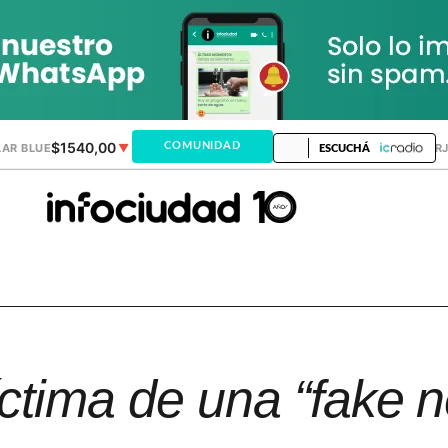
$1540,00
$1520,12
COMUNIDAD
AR BLUE
▼
DÓLAR MEP
▲
DÓLAR TAR
ESCUCHÁ
íctima de una “fake 