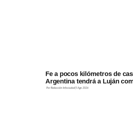
Fe a pocos kilómetros de casa
Argentina tendrá a Luján co
Por
Redacción Infociudad
5 Ago 2026