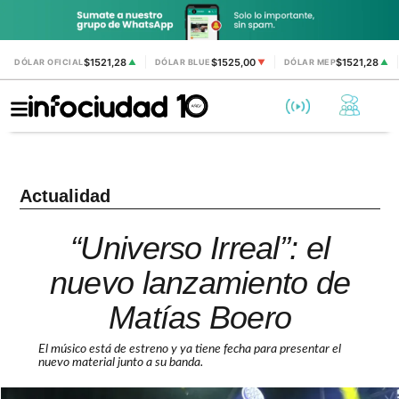
$1521,28
$1525,00
$1521,28
DÓLAR OFICIAL
▲
DÓLAR BLUE
▼
DÓLAR MEP
▲
Actualidad
“Universo Irreal”: el
nuevo lanzamiento de
Matías Boero
El músico está de estreno y ya tiene fecha para presentar el
nuevo material junto a su banda.