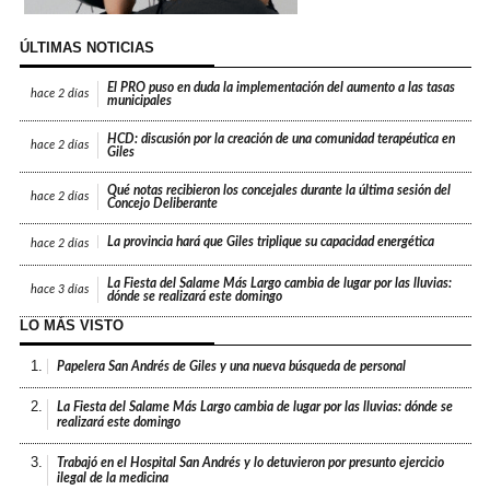
ÚLTIMAS NOTICIAS
El PRO puso en duda la implementación del aumento a las tasas
hace
2 días
municipales
HCD: discusión por la creación de una comunidad terapéutica en
hace
2 días
Giles
Qué notas recibieron los concejales durante la última sesión del
hace
2 días
Concejo Deliberante
La provincia hará que Giles triplique su capacidad energética
hace
2 días
La Fiesta del Salame Más Largo cambia de lugar por las lluvias:
hace
3 días
dónde se realizará este domingo
LO MÁS VISTO
1.
Papelera San Andrés de Giles y una nueva búsqueda de personal
2.
La Fiesta del Salame Más Largo cambia de lugar por las lluvias: dónde se
realizará este domingo
3.
Trabajó en el Hospital San Andrés y lo detuvieron por presunto ejercicio
ilegal de la medicina