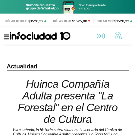
$1520,32
$1525,00
$1520,32
DÓLAR OFICIAL
▲
DÓLAR BLUE
▼
DÓLAR MEP
▲
Actualidad
Huinca Compañía
Adulta presenta “La
Forestal” en el Centro
de Cultura
Este sábado, la historia cobra vida en el escenario del Centro de
Cultura. Huinca Compañía Adulta presenta "La Forestal", una