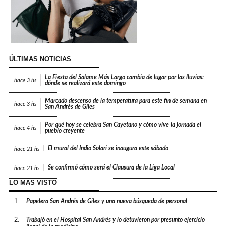
ÚLTIMAS NOTICIAS
La Fiesta del Salame Más Largo cambia de lugar por las lluvias:
hace
3 hs
dónde se realizará este domingo
Marcado descenso de la temperatura para este fin de semana en
hace
3 hs
San Andrés de Giles
Por qué hoy se celebra San Cayetano y cómo vive la jornada el
hace
4 hs
pueblo creyente
El mural del Indio Solari se inaugura este sábado
hace
21 hs
Se confirmó cómo será el Clausura de la Liga Local
hace
21 hs
LO MÁS VISTO
1.
Papelera San Andrés de Giles y una nueva búsqueda de personal
2.
Trabajó en el Hospital San Andrés y lo detuvieron por presunto ejercicio