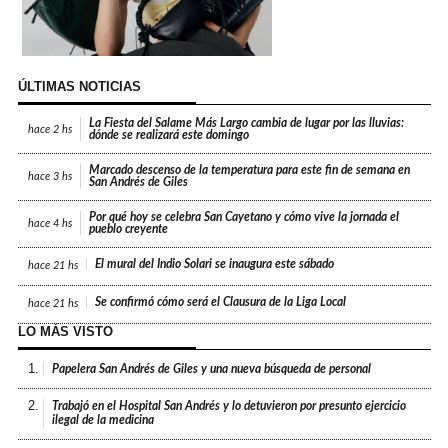
ÚLTIMAS NOTICIAS
La Fiesta del Salame Más Largo cambia de lugar por las lluvias:
hace
2 hs
dónde se realizará este domingo
Marcado descenso de la temperatura para este fin de semana en
hace
3 hs
San Andrés de Giles
Por qué hoy se celebra San Cayetano y cómo vive la jornada el
hace
4 hs
pueblo creyente
El mural del Indio Solari se inaugura este sábado
hace
21 hs
Se confirmó cómo será el Clausura de la Liga Local
hace
21 hs
LO MÁS VISTO
1.
Papelera San Andrés de Giles y una nueva búsqueda de personal
2.
Trabajó en el Hospital San Andrés y lo detuvieron por presunto ejercicio
ilegal de la medicina