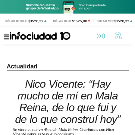
$1520,32
$1525,00
$1520,32
DÓLAR OFICIAL
▲
DÓLAR BLUE
▼
DÓLAR MEP
▲
Actualidad
Nico Vicente: “Hay
mucho de mí en Mala
Reina, de lo que fui y
de lo que construí hoy”
Se viene el nuevo disco de Mala Reina. Charlamos con Nico
Vicente sobre este nuevo comienzo.