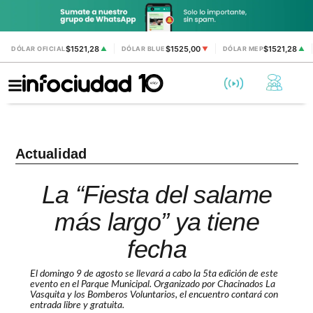
$1521,28
$1525,00
$1521,28
DÓLAR OFICIAL
▲
DÓLAR BLUE
▼
DÓLAR MEP
▲
Actualidad
La “Fiesta del salame
más largo” ya tiene
fecha
El domingo 9 de agosto se llevará a cabo la 5ta edición de este
evento en el Parque Municipal. Organizado por Chacinados La
Vasquita y los Bomberos Voluntarios, el encuentro contará con
entrada libre y gratuita.