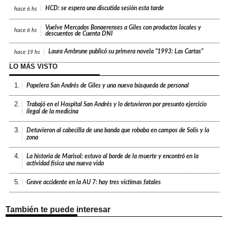
HCD: se espera una discutida sesión esta tarde
hace
6 hs
Vuelve Mercados Bonaerenses a Giles con productos locales y
hace
6 hs
descuentos de Cuenta DNI
Laura Ambrune publicó su primera novela “1993: Las Cartas”
hace
19 hs
LO MÁS VISTO
1.
Papelera San Andrés de Giles y una nueva búsqueda de personal
2.
Trabajó en el Hospital San Andrés y lo detuvieron por presunto ejercicio
ilegal de la medicina
3.
Detuvieron al cabecilla de una banda que robaba en campos de Solís y la
zona
4.
La historia de Marisol: estuvo al borde de la muerte y encontró en la
actividad física una nueva vida
5.
Grave accidente en la AU 7: hay tres víctimas fatales
También te puede interesar