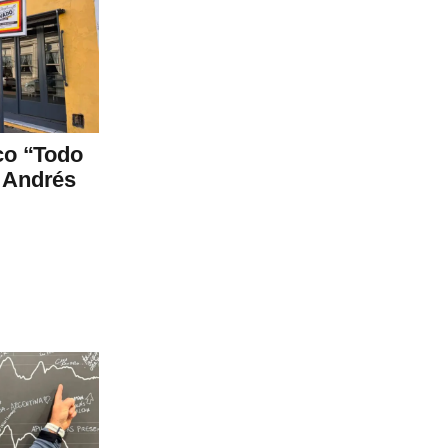
ico “Todo
n Andrés