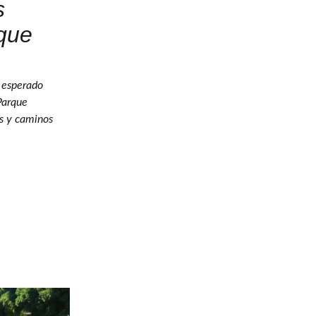
s
rque
l esperado
Parque
os y caminos