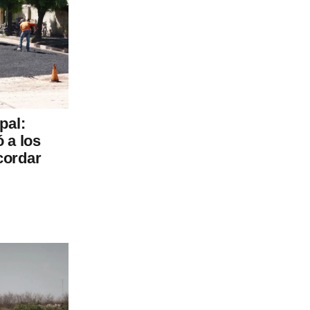
pal:
 a los
cordar