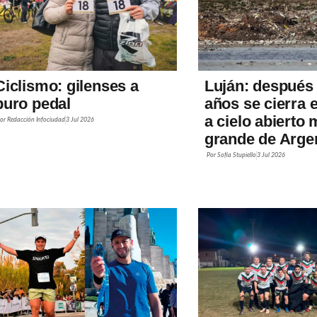
Ciclismo: gilenses a
Luján: después
puro pedal
años se cierra e
a cielo abierto
Por
Redacción Infociudad
3 Jul 2026
grande de Arge
Por
Sofía Stupiello
3 Jul 2026