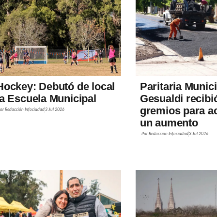
Hockey: Debutó de local
Paritaria Munici
la Escuela Municipal
Gesualdi recibió
gremios para a
Por
Redacción Infociudad
3 Jul 2026
un aumento
Por
Redacción Infociudad
3 Jul 2026