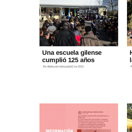
Una escuela gilense
cumplió 125 años
Por
Redacción Infociudad
3 Jul 2026