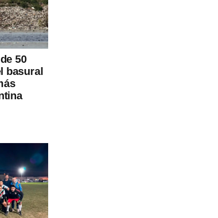
 de 50
l basural
 más
ntina