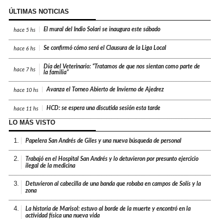
ÚLTIMAS NOTICIAS
El mural del Indio Solari se inaugura este sábado
hace
5 hs
Se confirmó cómo será el Clausura de la Liga Local
hace
6 hs
Día del Veterinario: “Tratamos de que nos sientan como parte de
hace
7 hs
la familia”
Avanza el Torneo Abierto de Invierno de Ajedrez
hace
10 hs
HCD: se espera una discutida sesión esta tarde
hace
11 hs
LO MÁS VISTO
1.
Papelera San Andrés de Giles y una nueva búsqueda de personal
2.
Trabajó en el Hospital San Andrés y lo detuvieron por presunto ejercicio
ilegal de la medicina
3.
Detuvieron al cabecilla de una banda que robaba en campos de Solís y la
zona
4.
La historia de Marisol: estuvo al borde de la muerte y encontró en la
actividad física una nueva vida