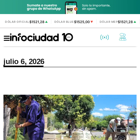
$1521,28
$1525,00
$1521,28
DÓLAR OFICIAL
▲
DÓLAR BLUE
▼
DÓLAR MEP
▲
julio 6, 2026