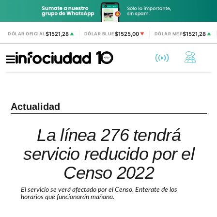
$1521,28
$1525,00
$1521,28
DÓLAR OFICIAL
▲
DÓLAR BLUE
▼
DÓLAR MEP
▲
Actualidad
La línea 276 tendrá
servicio reducido por el
Censo 2022
El servicio se verá afectado por el Censo. Enterate de los
horarios que funcionarán mañana.