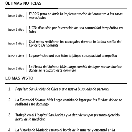
ÚLTIMAS NOTICIAS
El PRO puso en duda la implementación del aumento a las tasas
hace
1 días
municipales
HCD: discusión por la creación de una comunidad terapéutica en
hace
1 días
Giles
Qué notas recibieron los concejales durante la última sesión del
hace
1 días
Concejo Deliberante
La provincia hará que Giles triplique su capacidad energética
hace
1 días
La Fiesta del Salame Más Largo cambia de lugar por las lluvias:
hace
2 días
dónde se realizará este domingo
LO MÁS VISTO
1.
Papelera San Andrés de Giles y una nueva búsqueda de personal
2.
La Fiesta del Salame Más Largo cambia de lugar por las lluvias: dónde se
realizará este domingo
3.
Trabajó en el Hospital San Andrés y lo detuvieron por presunto ejercicio
ilegal de la medicina
4.
La historia de Marisol: estuvo al borde de la muerte y encontró en la