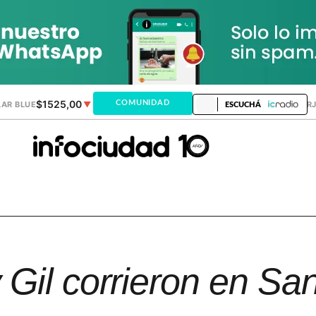
$1525,00
$1521,28
COMUNIDAD
AR BLUE
▼
DÓLAR MEP
▲
DÓLAR TAR
ESCUCHÁ
Gil corrieron en Sa