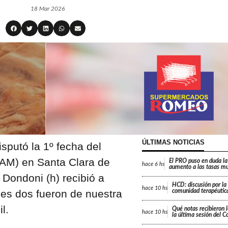
18 Mar 2026
ÚLTIMAS NOTICIAS
sputó la 1º fecha del
AM) en Santa Clara de
El PRO puso en duda la
hace
6 hs
aumento a las tasas mu
 Dondoni (h) recibió a
HCD: discusión por la
hace
10 hs
ales dos fueron de nuestra
comunidad terapéutica
l.
Qué notas recibieron l
hace
10 hs
la última sesión del C