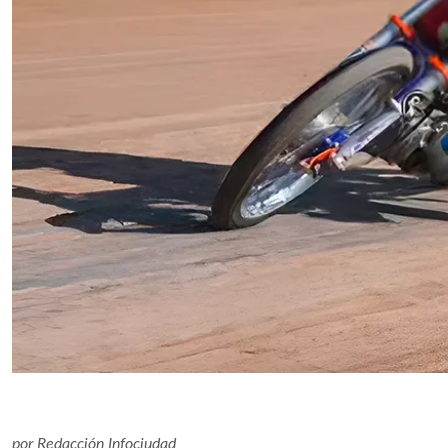
por
Redacción Infociudad