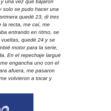
n y una vez que bajaron
 y solo se pudo hacer una
 primera quedé 23, di tres
e la recta, me caí, me
ba entrando en ritmo, se
s vueltas, quedé 24 y se
mbié motor para la serie,
a. En el repechaje largué
 y me engancha uno con el
ara afuera, me pasaron
me volvieron a tocar y