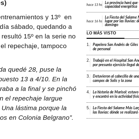
s)
La provincia hará que 
hace
13 hs
capacidad energética
 entrenamientos y 13º en
La Fiesta del Salame
lugar por las lluvias: 
hace
16 hs
el día sábado, quedando a
domingo
LO MÁS VISTO
resultó 15º en la serie no
 el repechaje, tampoco
1.
Papelera San Andrés de Giles
de personal
2.
Trabajó en el Hospital San An
por presunto ejercicio ilegal d
nda quedé 28, puse la
3.
Detuvieron al cabecilla de un
puesto 13 a 4/10. En la
campos de Solís y la zona
raba a la final y se pinchó
4.
La historia de Marisol: estuvo
y encontró en la actividad fís
En el repechaje largue
. Una lástima porque la
5.
La Fiesta del Salame Más Lar
las lluvias: dónde se realizar
os en Colonia Belgrano”.