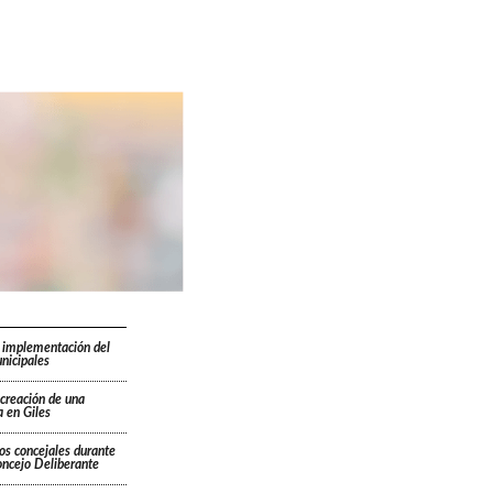
 implementación del
nicipales
 creación de una
 en Giles
os concejales durante
oncejo Deliberante