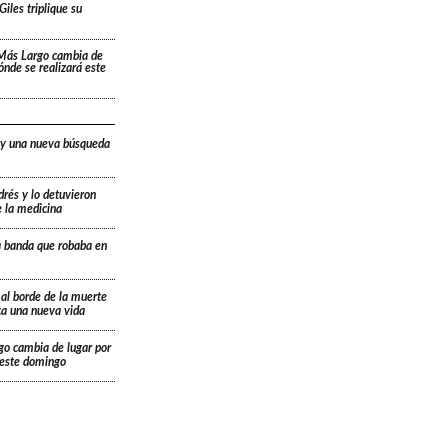
Giles triplique su
 Más Largo cambia de
dónde se realizará este
 y una nueva búsqueda
drés y lo detuvieron
e la medicina
a banda que robaba en
 al borde de la muerte
ica una nueva vida
go cambia de lugar por
á este domingo