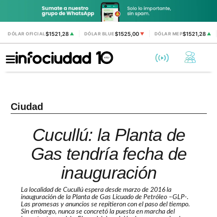
$1521,28
$1525,00
$1521,28
DÓLAR OFICIAL
▲
DÓLAR BLUE
▼
DÓLAR MEP
▲
Ciudad
Cucullú: la Planta de
Gas tendría fecha de
inauguración
La localidad de Cucullú espera desde marzo de 2016 la
inauguración de la Planta de Gas Licuado de Petróleo –GLP-.
Las promesas y anuncios se repitieron con el paso del tiempo.
Sin embargo, nunca se concretó la puesta en marcha del