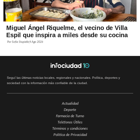
Miguel Ángel Riquelme, el vecino de Villa
Espil que inspira a miles desde su cocina
Por
Sofía Stupiello
4 Ago 2026
Seguí las últimas noticias locales, regionales y nacionales. Política, deportes y
sociedad con la información más confiable de la ciudad.
Actualidad
Deporte
Farmacia de Turno
Teléfonos Útiles
Términos y condiciones
Política de Privacidad