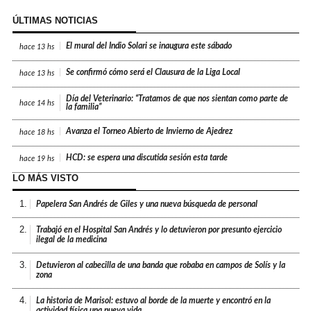
ÚLTIMAS NOTICIAS
El mural del Indio Solari se inaugura este sábado
hace
13 hs
Se confirmó cómo será el Clausura de la Liga Local
hace
13 hs
Día del Veterinario: “Tratamos de que nos sientan como parte de
hace
14 hs
la familia”
Avanza el Torneo Abierto de Invierno de Ajedrez
hace
18 hs
HCD: se espera una discutida sesión esta tarde
hace
19 hs
LO MÁS VISTO
1.
Papelera San Andrés de Giles y una nueva búsqueda de personal
2.
Trabajó en el Hospital San Andrés y lo detuvieron por presunto ejercicio
ilegal de la medicina
3.
Detuvieron al cabecilla de una banda que robaba en campos de Solís y la
zona
4.
La historia de Marisol: estuvo al borde de la muerte y encontró en la
actividad física una nueva vida