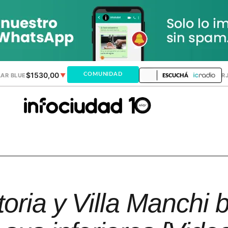
$1530,00
$1518,24
COMUNIDAD
AR BLUE
▼
DÓLAR MEP
▼
DÓLAR TAR
ESCUCHÁ
toria y Villa Manchi