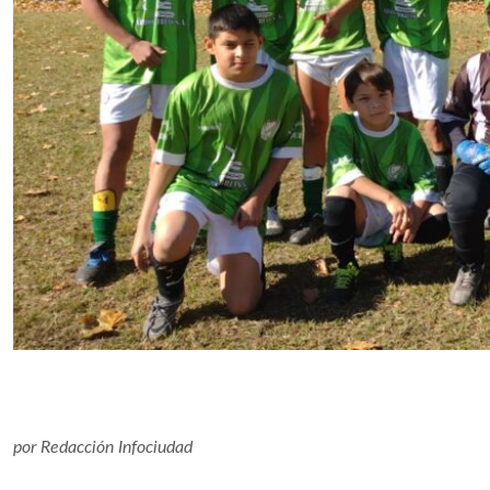
por
Redacción Infociudad