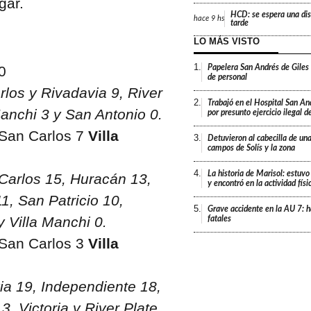
gar.
HCD: se espera una dis
hace
9 hs
tarde
LO MÁS VISTO
1.
0
Papelera San Andrés de Giles
de personal
rlos y Rivadavia 9, River
2.
Trabajó en el Hospital San An
Manchi 3 y San Antonio 0.
por presunto ejercicio ilegal d
 San Carlos 7
Villa
3.
Detuvieron al cabecilla de un
campos de Solís y la zona
4.
La historia de Marisol: estuvo
Carlos 15, Huracán 13,
y encontró en la actividad fís
11, San Patricio 10,
5.
Grave accidente en la AU 7: h
y Villa Manchi 0.
fatales
 San Carlos 3
Villa
ia 19, Independiente 18,
3, Victoria y River Plate