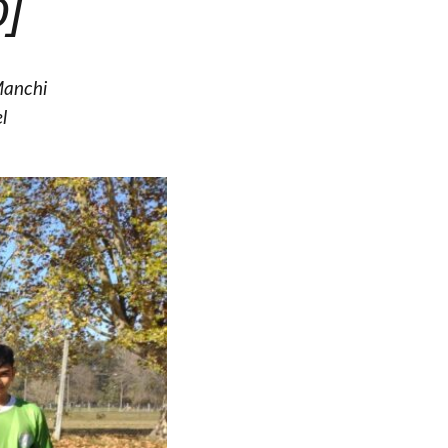
o]
Manchi
l