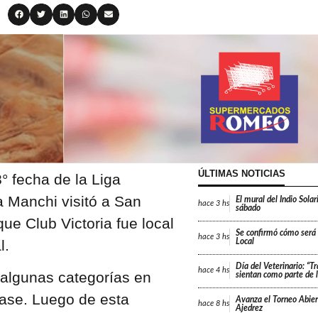
ÚLTIMAS NOTICIAS
° fecha de la Liga
a Manchi visitó a San
El mural del Indio Solar
hace
3 hs
sábado
ue Club Victoria fue local
Se confirmó cómo será e
hace
3 hs
l.
Local
Día del Veterinario: “T
hace
4 hs
 algunas categorías en
sientan como parte de l
 fase. Luego de esta
Avanza el Torneo Abier
hace
8 hs
Ajedrez