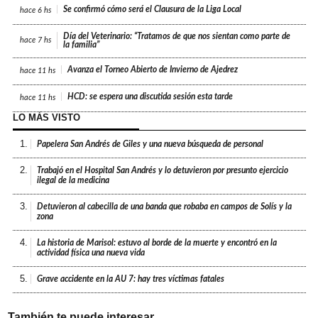
Se confirmó cómo será el Clausura de la Liga Local
hace
6 hs
Día del Veterinario: “Tratamos de que nos sientan como parte de
hace
7 hs
la familia”
Avanza el Torneo Abierto de Invierno de Ajedrez
hace
11 hs
HCD: se espera una discutida sesión esta tarde
hace
11 hs
LO MÁS VISTO
1.
Papelera San Andrés de Giles y una nueva búsqueda de personal
2.
Trabajó en el Hospital San Andrés y lo detuvieron por presunto ejercicio
ilegal de la medicina
3.
Detuvieron al cabecilla de una banda que robaba en campos de Solís y la
zona
4.
La historia de Marisol: estuvo al borde de la muerte y encontró en la
actividad física una nueva vida
5.
Grave accidente en la AU 7: hay tres víctimas fatales
También te puede interesar