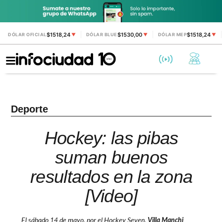
$1518,24
$1530,00
$1518,24
DÓLAR OFICIAL
▼
DÓLAR BLUE
▼
DÓLAR MEP
▼
Deporte
Hockey: las pibas
suman buenos
resultados en la zona
[Video]
El sábado 14 de mayo, por el Hockey Seven,
Villa Manchi