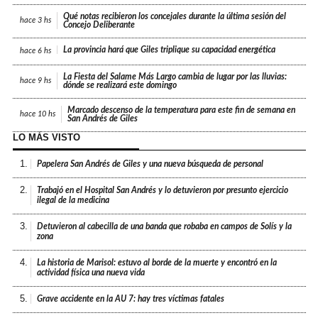
Qué notas recibieron los concejales durante la última sesión del
hace
3 hs
Concejo Deliberante
La provincia hará que Giles triplique su capacidad energética
hace
6 hs
La Fiesta del Salame Más Largo cambia de lugar por las lluvias:
hace
9 hs
dónde se realizará este domingo
Marcado descenso de la temperatura para este fin de semana en
hace
10 hs
San Andrés de Giles
LO MÁS VISTO
1.
Papelera San Andrés de Giles y una nueva búsqueda de personal
2.
Trabajó en el Hospital San Andrés y lo detuvieron por presunto ejercicio
ilegal de la medicina
3.
Detuvieron al cabecilla de una banda que robaba en campos de Solís y la
zona
4.
La historia de Marisol: estuvo al borde de la muerte y encontró en la
actividad física una nueva vida
5.
Grave accidente en la AU 7: hay tres víctimas fatales