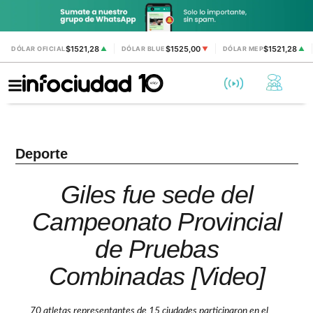
$1521,28
$1525,00
$1521,28
DÓLAR OFICIAL
▲
DÓLAR BLUE
▼
DÓLAR MEP
▲
Deporte
Giles fue sede del
Campeonato Provincial
de Pruebas
Combinadas [Video]
70 atletas representantes de 15 ciudades participaron en el