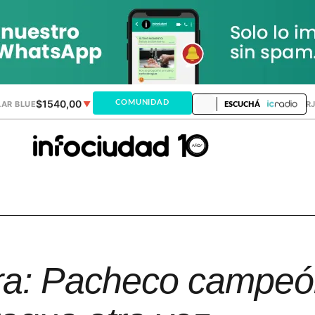
$1540,00
$1520,12
COMUNIDAD
AR BLUE
▼
DÓLAR MEP
▲
DÓLAR TAR
ESCUCHÁ
era: Pacheco campeó