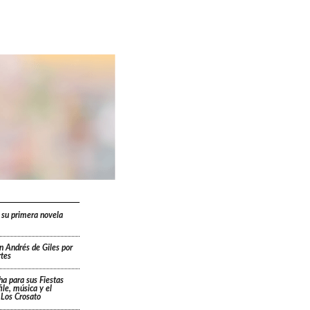
 su primera novela
n Andrés de Giles por
rtes
cha para sus Fiestas
ile, música y el
 Los Crosato