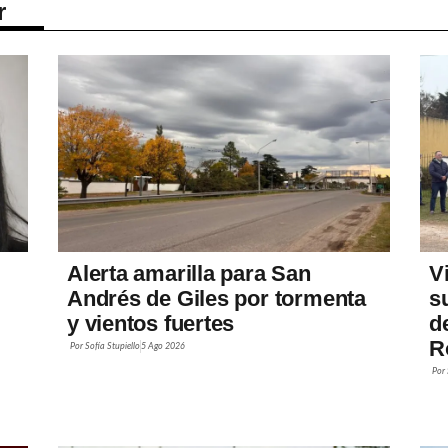
r
Alerta amarilla para San
V
Andrés de Giles por tormenta
s
y vientos fuertes
d
R
Por
Sofía Stupiello
5 Ago 2026
Por