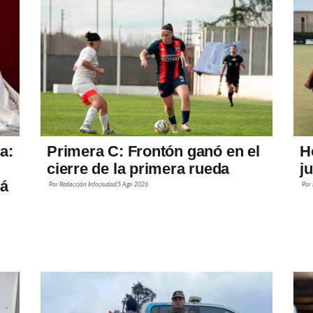
a:
Primera C: Frontón ganó en el
H
cierre de la primera rueda
j
rá
Por
Redacción Infociudad
5 Ago 2026
Por