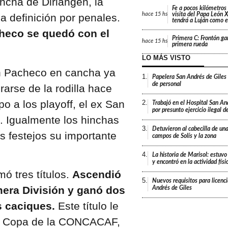
ancha de Diriangen, la
Fe a pocos kilómetros 
visita del Papa León X
hace
15 hs
la definición por penales.
tendrá a Luján como e
checo se quedó con el
Primera C: Frontón gan
hace
15 hs
primera rueda
LO MÁS VISTO
in Pacheco en cancha ya
1.
Papelera San Andrés de Giles
de personal
arse de la rodilla hace
o a los playoff, el ex San
2.
Trabajó en el Hospital San An
por presunto ejercicio ilegal d
. Igualmente los hinchas
3.
Detuvieron al cabecilla de un
s festejos su importante
campos de Solís y la zona
4.
La historia de Marisol: estuvo
y encontró en la actividad fís
ó tres títulos.
Ascendió
5.
Nuevos requisitos para licenc
mera División y ganó dos
Andrés de Giles
s caciques.
Este título le
 la Copa de la CONCACAF,