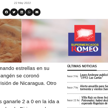
22 May 2022
ÚLTIMAS NOTICIAS
ando estrellas en su
riangén se coronó
Laura Ambrune publicó
hace
5 hs
“1993: Las Cartas”
sión de Nicaragua. Otro
Alerta amarilla para Sa
hace
7 hs
tormenta y vientos fue
Villa Ruiz ya tiene fe
s ganarle 2 a 0 en la ida a
Patronales: habrá desf
hace
11 hs
esperado Rogelazo de