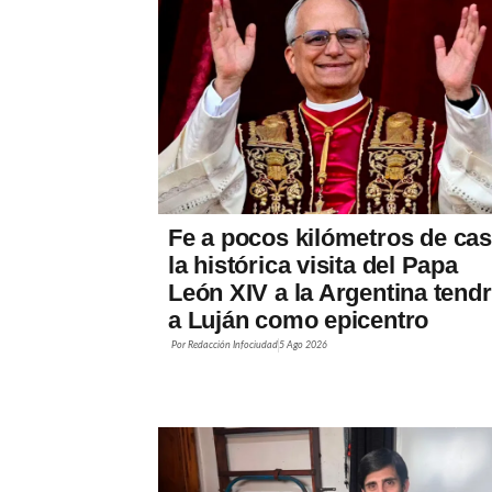
Fe a pocos kilómetros de cas
la histórica visita del Papa
León XIV a la Argentina tend
a Luján como epicentro
Por
Redacción Infociudad
5 Ago 2026