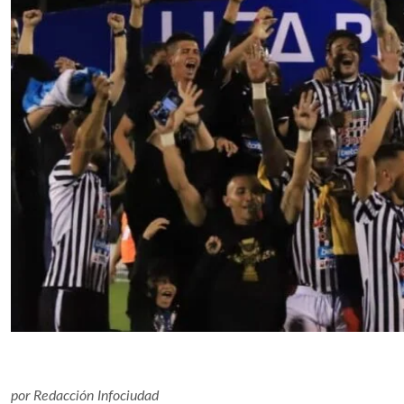
por
Redacción Infociudad