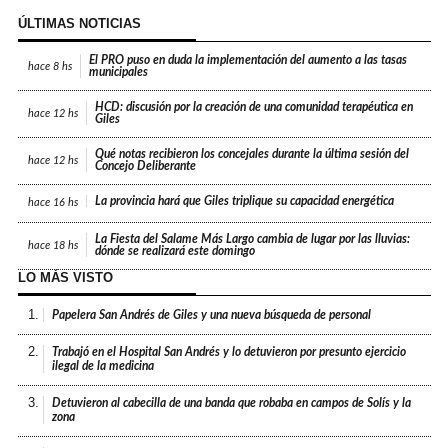
ÚLTIMAS NOTICIAS
El PRO puso en duda la implementación del aumento a las tasas
hace
8 hs
municipales
HCD: discusión por la creación de una comunidad terapéutica en
hace
12 hs
Giles
Qué notas recibieron los concejales durante la última sesión del
hace
12 hs
Concejo Deliberante
La provincia hará que Giles triplique su capacidad energética
hace
16 hs
La Fiesta del Salame Más Largo cambia de lugar por las lluvias:
hace
18 hs
dónde se realizará este domingo
LO MÁS VISTO
1.
Papelera San Andrés de Giles y una nueva búsqueda de personal
2.
Trabajó en el Hospital San Andrés y lo detuvieron por presunto ejercicio
ilegal de la medicina
3.
Detuvieron al cabecilla de una banda que robaba en campos de Solís y la
zona