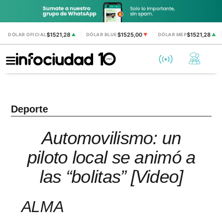
$1521,28
$1525,00
$1521,28
DÓLAR OFICIAL
▲
DÓLAR BLUE
▼
DÓLAR MEP
▲
Deporte
Automovilismo: un
piloto local se animó a
las “bolitas” [Video]
ALMA