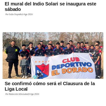
El mural del Indio Solari se inaugura este
sábado
Por
Sofía Stupiello
6 Ago 2026
Se confirmó cómo será el Clausura de la
Liga Local
Por
Redacción Infociudad
6 Ago 2026