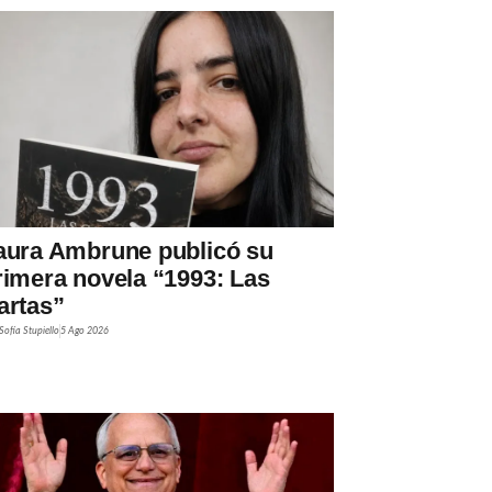
aura Ambrune publicó su
rimera novela “1993: Las
artas”
Sofía Stupiello
5 Ago 2026