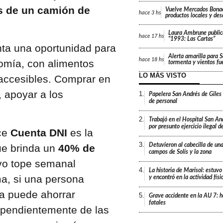
s de un camión de
Vuelve Mercados Bonae
hace
3 hs
productos locales y de
Laura Ambrune public
hace
17 hs
“1993: Las Cartas”
nta una oportunidad para
Alerta amarilla para 
hace
18 hs
omía, con alimentos
tormenta y vientos fu
LO MÁS VISTO
y accesibles. Comprar en
 apoyar a los
1.
Papelera San Andrés de Giles
de personal
2.
Trabajó en el Hospital San An
por presunto ejercicio ilegal d
ece
Cuenta DNI
es la
3.
Detuvieron al cabecilla de un
ue brinda un
40% de
campos de Solís y la zona
vo tope semanal
4.
La historia de Marisol: estuvo
ma, si una persona
y encontró en la actividad fís
a puede ahorrar
5.
Grave accidente en la AU 7: h
fatales
ependientemente de las