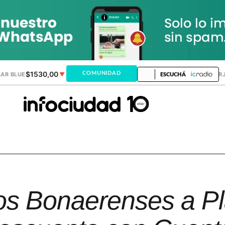
$1530,00
$1518,02
COMUNIDAD
AR BLUE
▼
DÓLAR MEP
▼
DÓLAR TAR
ESCUCHÁ
os Bonaerenses a P