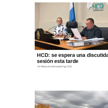
HCD: se espera una discutid
sesión esta tarde
Por
Redacción Infociudad
6 Ago 2026