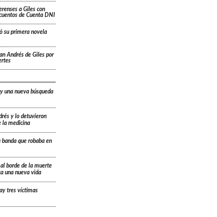
renses a Giles con
scuentos de Cuenta DNI
ó su primera novela
San Andrés de Giles por
ertes
 y una nueva búsqueda
drés y lo detuvieron
e la medicina
a banda que robaba en
 al borde de la muerte
ica una nueva vida
ay tres víctimas