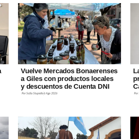
a
Vuelve Mercados Bonaerenses
L
a Giles con productos locales
p
y descuentos de Cuenta DNI
C
Por
Sofía Stupiello
6 Ago 2026
Por