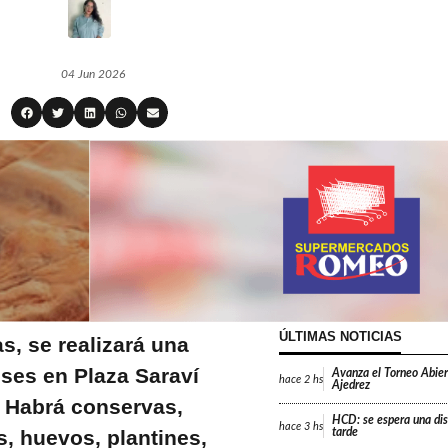
04 Jun 2026
ÚLTIMAS NOTICIAS
as, se realizará una
ses en Plaza Saraví
Avanza el Torneo Abier
hace
2 hs
Ajedrez
. Habrá conservas,
HCD: se espera una dis
hace
3 hs
, huevos, plantines,
tarde