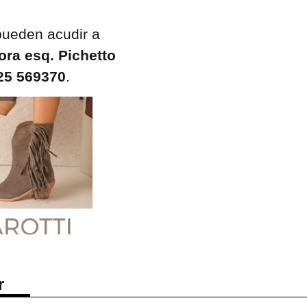
pueden acudir a
ra esq. Pichetto
25 569370
.
r