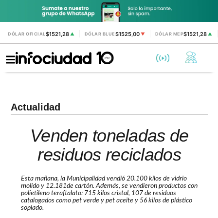
$1521,28
$1525,00
$1521,28
DÓLAR OFICIAL
▲
DÓLAR BLUE
▼
DÓLAR MEP
▲
Actualidad
Venden toneladas de
residuos reciclados
Esta mañana, la Municipalidad vendió 20.100 kilos de vidrio
molido y 12.181de cartón. Además, se vendieron productos con
polietileno teraftalato: 715 kilos cristal, 107 de residuos
catalogados como pet verde y pet aceite y 56 kilos de plástico
soplado.