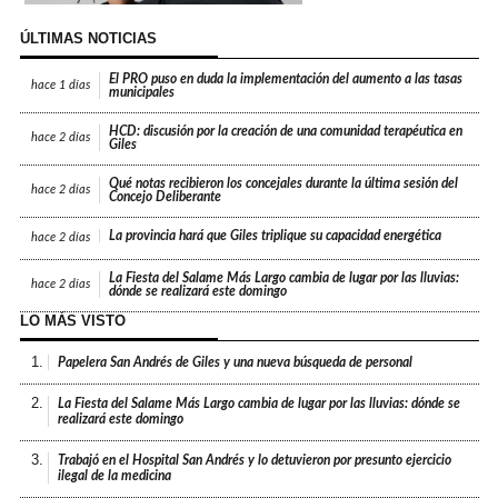
ÚLTIMAS NOTICIAS
El PRO puso en duda la implementación del aumento a las tasas
hace
1 días
municipales
HCD: discusión por la creación de una comunidad terapéutica en
hace
2 días
Giles
Qué notas recibieron los concejales durante la última sesión del
hace
2 días
Concejo Deliberante
La provincia hará que Giles triplique su capacidad energética
hace
2 días
La Fiesta del Salame Más Largo cambia de lugar por las lluvias:
hace
2 días
dónde se realizará este domingo
LO MÁS VISTO
1.
Papelera San Andrés de Giles y una nueva búsqueda de personal
2.
La Fiesta del Salame Más Largo cambia de lugar por las lluvias: dónde se
realizará este domingo
3.
Trabajó en el Hospital San Andrés y lo detuvieron por presunto ejercicio
ilegal de la medicina