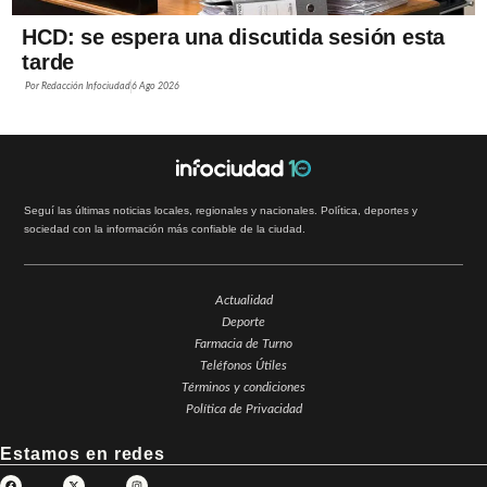
HCD: se espera una discutida sesión esta
tarde
Por
Redacción Infociudad
6 Ago 2026
Seguí las últimas noticias locales, regionales y nacionales. Política, deportes y
sociedad con la información más confiable de la ciudad.
Actualidad
Deporte
Farmacia de Turno
Teléfonos Útiles
Términos y condiciones
Política de Privacidad
Estamos en redes