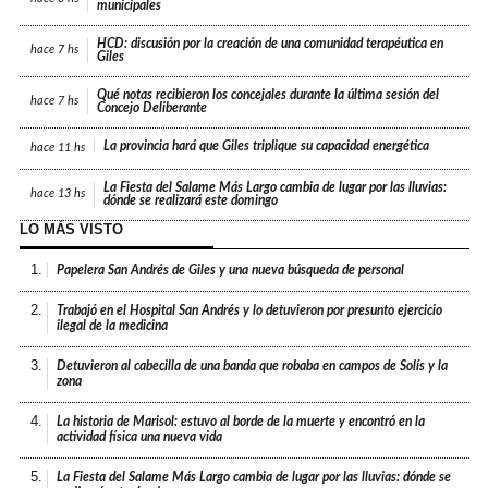
municipales
HCD: discusión por la creación de una comunidad terapéutica en
hace
7 hs
Giles
Qué notas recibieron los concejales durante la última sesión del
hace
7 hs
Concejo Deliberante
La provincia hará que Giles triplique su capacidad energética
hace
11 hs
La Fiesta del Salame Más Largo cambia de lugar por las lluvias:
hace
13 hs
dónde se realizará este domingo
LO MÁS VISTO
1.
Papelera San Andrés de Giles y una nueva búsqueda de personal
2.
Trabajó en el Hospital San Andrés y lo detuvieron por presunto ejercicio
ilegal de la medicina
3.
Detuvieron al cabecilla de una banda que robaba en campos de Solís y la
zona
4.
La historia de Marisol: estuvo al borde de la muerte y encontró en la
actividad física una nueva vida
5.
La Fiesta del Salame Más Largo cambia de lugar por las lluvias: dónde se