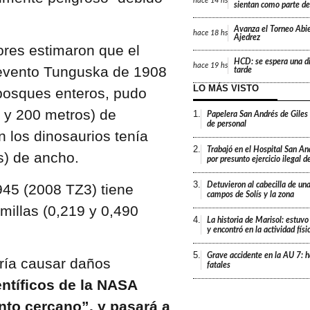
hace
14 hs
sientan como parte de 
Avanza el Torneo Abie
hace
18 hs
Ajedrez
res estimaron que el
HCD: se espera una di
hace
19 hs
 evento Tunguska de 1908
tarde
LO MÁS VISTO
ó bosques enteros, pudo
 y 200 metros) de
1.
Papelera San Andrés de Giles
de personal
 los dinosaurios tenía
2.
Trabajó en el Hospital San An
os) de ancho.
por presunto ejercicio ilegal d
3.
Detuvieron al cabecilla de un
945 (2008 TZ3) tiene
campos de Solís y la zona
millas (0,219 y 0,490
4.
La historia de Marisol: estuvo
y encontró en la actividad fís
5.
Grave accidente en la AU 7: h
ría causar daños
fatales
entíficos de la NASA
nto cercano”, y pasará a