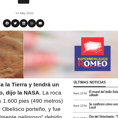
14 May 2022
ÚLTIMAS NOTICIAS
a la Tierra y tendrá un
, dijo la NASA
. La roca
El mural del Indio Sola
hace
13 hs
sábado
s 1.600 pies (490 metros)
Se confirmó cómo será
hace
13 hs
 Obelisco porteño, y fue
Local
lmente peligroso” debido
Día del Veterinario: 