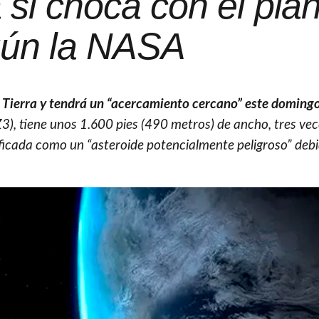
a si choca con el pla
ún la NASA
a Tierra y tendrá un “acercamiento cercano” este domingo,
3), tiene unos 1.600 pies (490 metros) de ancho, tres ve
ificada como un “asteroide potencialmente peligroso” deb