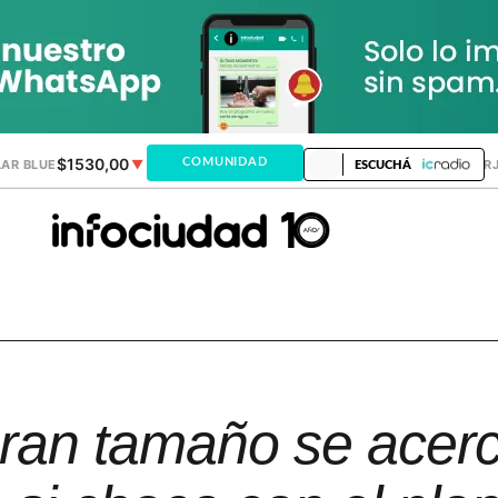
$1530,00
$1518,24
COMUNIDAD
AR BLUE
▼
DÓLAR MEP
▼
DÓLAR TAR
ESCUCHÁ
ran tamaño se acerc