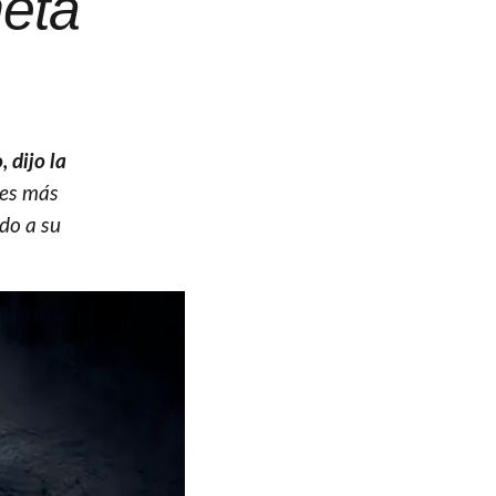
neta
 dijo la
ces más
ido a su