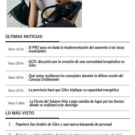
ÚLTIMAS NOTICIAS
El PRO puso en duda la implementación del aumento a las tasas
hace
16 hs
municipales
HCD: discusión por la creación de una comunidad terapéutica en
hace
20 hs
Giles
Qué notas recibieron los concejales durante la última sesión del
hace
20 hs
Concejo Deliberante
La provincia hará que Giles triplique su capacidad energética
hace
23 hs
La Fiesta del Salame Más Largo cambia de lugar por las lluvias:
hace
1 días
dónde se realizará este domingo
LO MÁS VISTO
1.
Papelera San Andrés de Giles y una nueva búsqueda de personal