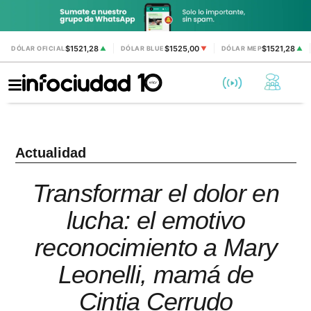
$1521,28
$1525,00
$1521,28
DÓLAR OFICIAL
▲
DÓLAR BLUE
▼
DÓLAR MEP
▲
Actualidad
Transformar el dolor en
lucha: el emotivo
reconocimiento a Mary
Leonelli, mamá de
Cintia Cerrudo