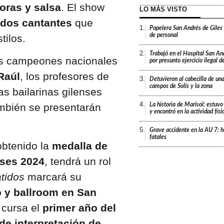
doras y salsa
. El show
LO MÁS VISTO
dos cantantes
que
1.
Papelera San Andrés de Giles
de personal
tilos.
2.
Trabajó en el Hospital San An
los campeones nacionales
por presunto ejercicio ilegal d
Raúl
, los profesores de
3.
Detuvieron al cabecilla de un
campos de Solís y la zona
las bailarinas gilenses
4.
mbién se presentarán
La historia de Marisol: estuvo
y encontró en la actividad fís
5.
Grave accidente en la AU 7: h
fatales
obtenido la
medalla de
nses 2024
, tendrá un rol
tidos
marcará su
 y ballroom en San
 cursa el
primer año del
de interpretación de