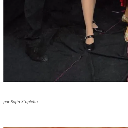
por
Sofía Stupiello