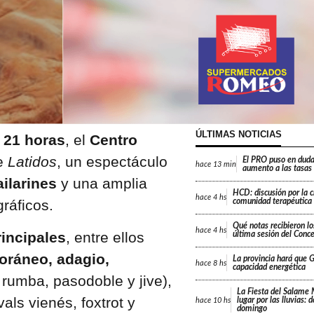
ÚLTIMAS NOTICIAS
 21 horas
, el
Centro
e
Latidos
, un espectáculo
El PRO puso en duda
hace
13 min
aumento a las tasas
ailarines
y una amplia
HCD: discusión por la 
hace
4 hs
ráficos.
comunidad terapéutica 
Qué notas recibieron lo
hace
4 hs
incipales
, entre ellos
última sesión del Conc
poráneo, adagio,
La provincia hará que Gi
hace
8 hs
capacidad energética
rumba, pasodoble y jive),
La Fiesta del Salame
vals vienés, foxtrot y
lugar por las lluvias: 
hace
10 hs
domingo