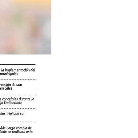
 la implementación del
 municipales
creación de una
en Giles
s concejales durante la
ejo Deliberante
les triplique su
 Más Largo cambia de
dónde se realizará este