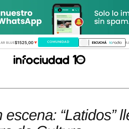
$1525,00
$1521,28
COMUNIDAD
AR BLUE
▼
DÓLAR MEP
▲
DÓLAR TAR
ESCUCHÁ
 escena: “Latidos” ll