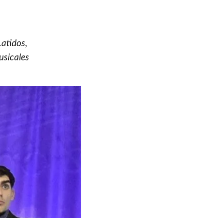
Latidos
,
usicales