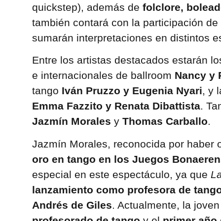
quickstep), además de
folclore, bolea
también contará con la participación de
sumarán interpretaciones en distintos es
Entre los artistas destacados estarán 
e internacionales de ballroom
Nancy y 
tango
Iván Pruzzo y Eugenia Nyari
, y 
Emma Fazzito y Renata Dibattista
. Ta
Jazmín Morales
y
Thomas Carballo
.
Jazmín Morales, reconocida por haber 
oro en tango en los Juegos Bonaere
especial en este espectáculo, ya que
La
lanzamiento como profesora de tango
Andrés de Giles
. Actualmente, la joven
profesorado de tango
y el
primer año 