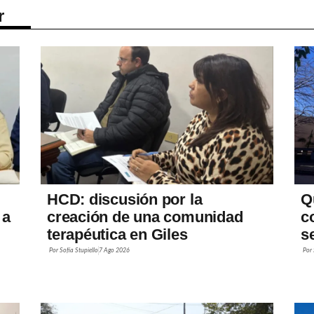
r
HCD: discusión por la
Q
 a
creación de una comunidad
c
terapéutica en Giles
s
Por
Sofía Stupiello
7 Ago 2026
Por