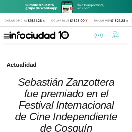
$1521,28
$1525,00
$1521,28
DÓLAR OFICIAL
▲
DÓLAR BLUE
▼
DÓLAR MEP
▲
Actualidad
Sebastián Zanzottera
fue premiado en el
Festival Internacional
de Cine Independiente
de Cosquín