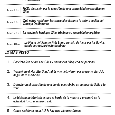
HCD: discusión por la creación de una comunidad terapéutica en
hace
4 hs
Giles
Qué notas recibieron los concejales durante la última sesión del
hace
4 hs
Concejo Deliberante
La provincia hará que Giles triplique su capacidad energética
hace
7 hs
La Fiesta del Salame Más Largo cambia de lugar por las lluvias:
hace
10 hs
dónde se realizará este domingo
LO MÁS VISTO
1.
Papelera San Andrés de Giles y una nueva búsqueda de personal
2.
Trabajó en el Hospital San Andrés y lo detuvieron por presunto ejercicio
ilegal de la medicina
3.
Detuvieron al cabecilla de una banda que robaba en campos de Solís y la
zona
4.
La historia de Marisol: estuvo al borde de la muerte y encontró en la
actividad física una nueva vida
5.
Grave accidente en la AU 7: hay tres víctimas fatales