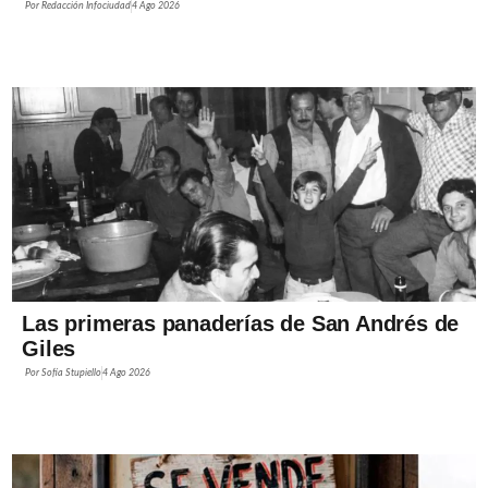
Por
Redacción Infociudad
4 Ago 2026
Las primeras panaderías de San Andrés de
Giles
Por
Sofía Stupiello
4 Ago 2026