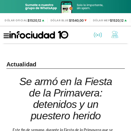
$1520,12
$1540,00
$1520,12
DÓLAR OFICIAL
▲
DÓLAR BLUE
▼
DÓLAR MEP
▲
Actualidad
Se armó en la Fiesta
de la Primavera:
detenidos y un
puestero herido
Este fin de semana, durante la Fiesta de la Primavera que se