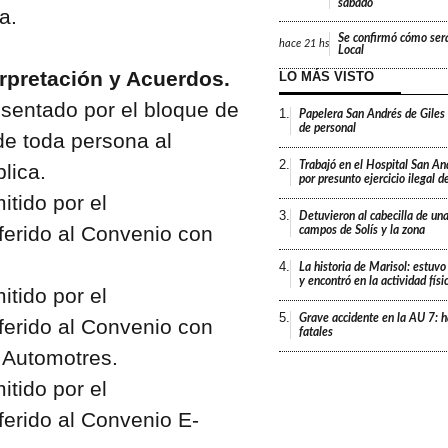
sábado
a.
Se confirmó cómo será
hace
21 hs
Local
rpretación y Acuerdos.
LO MÁS VISTO
sentado por el bloque de
1.
Papelera San Andrés de Giles
de personal
de toda persona al
2.
Trabajó en el Hospital San An
lica.
por presunto ejercicio ilegal d
tido por el
3.
Detuvieron al cabecilla de un
ferido al Convenio con
campos de Solís y la zona
4.
La historia de Marisol: estuvo
y encontró en la actividad fís
tido por el
5.
Grave accidente en la AU 7: h
ferido al Convenio con
fatales
 Automotres.
tido por el
ferido al Convenio E-