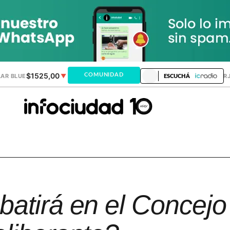
$1525,00
$1518,24
COMUNIDAD
AR BLUE
▼
DÓLAR MEP
▬
DÓLAR TAR
ESCUCHÁ
atirá en el Concejo