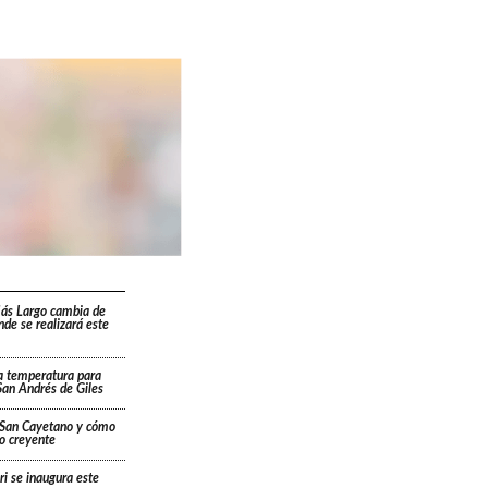
Más Largo cambia de
ónde se realizará este
a temperatura para
San Andrés de Giles
a San Cayetano y cómo
lo creyente
ri se inaugura este