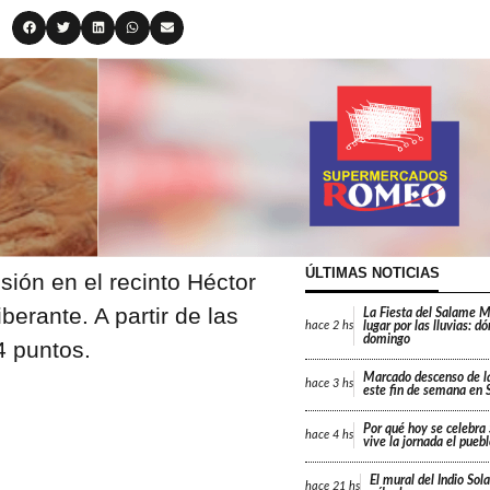
ÚLTIMAS NOTICIAS
ión en el recinto Héctor
erante. A partir de las
La Fiesta del Salame 
lugar por las lluvias: d
hace
2 hs
domingo
4 puntos.
Marcado descenso de l
hace
3 hs
este fin de semana en 
Por qué hoy se celebr
hace
4 hs
vive la jornada el pueb
El mural del Indio Sola
hace
21 hs