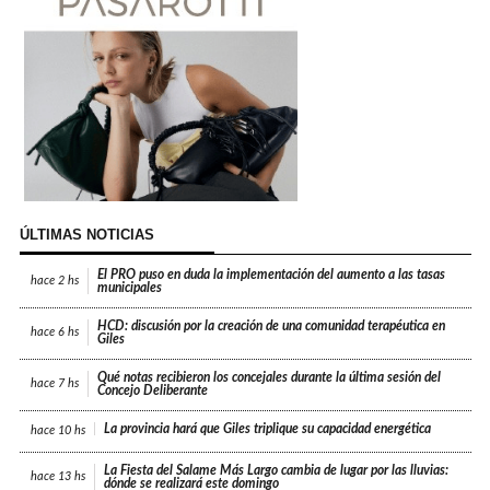
ÚLTIMAS NOTICIAS
El PRO puso en duda la implementación del aumento a las tasas
hace
2 hs
municipales
HCD: discusión por la creación de una comunidad terapéutica en
hace
6 hs
Giles
Qué notas recibieron los concejales durante la última sesión del
hace
7 hs
Concejo Deliberante
La provincia hará que Giles triplique su capacidad energética
hace
10 hs
La Fiesta del Salame Más Largo cambia de lugar por las lluvias:
hace
13 hs
dónde se realizará este domingo