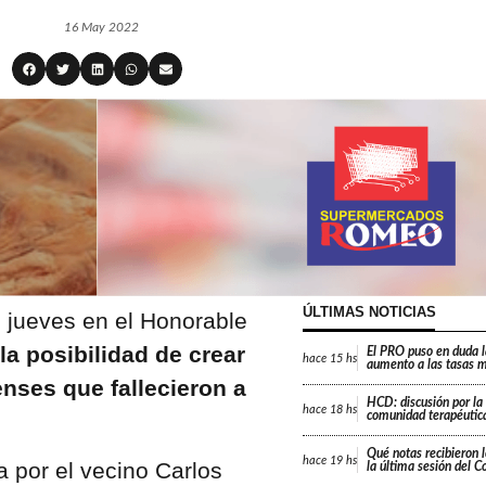
16 May 2022
ÚLTIMAS NOTICIAS
el jueves en el Honorable
la posibilidad de crear
El PRO puso en duda 
hace
15 hs
aumento a las tasas m
nses que fallecieron a
HCD: discusión por la
hace
18 hs
comunidad terapéutica
Qué notas recibieron l
hace
19 hs
a por el vecino Carlos
la última sesión del C