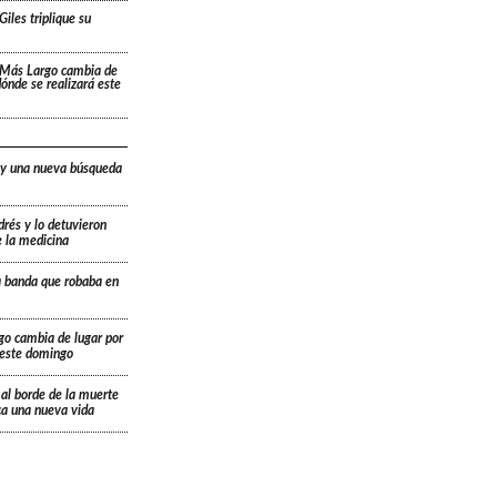
Giles triplique su
 Más Largo cambia de
 dónde se realizará este
 y una nueva búsqueda
drés y lo detuvieron
e la medicina
a banda que robaba en
go cambia de lugar por
á este domingo
 al borde de la muerte
ica una nueva vida