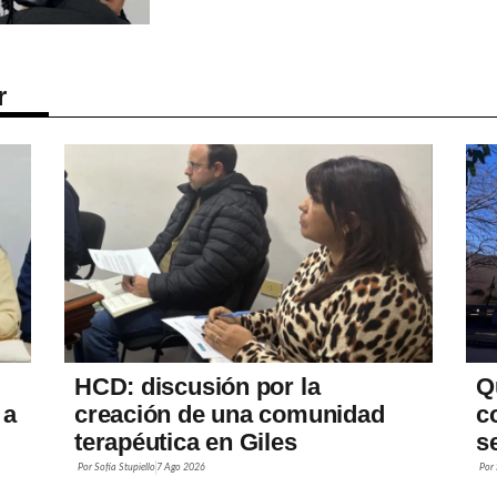
r
HCD: discusión por la
Q
 a
creación de una comunidad
c
terapéutica en Giles
s
Por
Sofía Stupiello
7 Ago 2026
Por