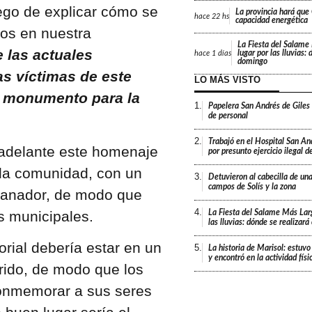
uego de explicar cómo se
La provincia hará que 
hace
22 hs
capacidad energética
os en nuestra
La Fiesta del Salame
 las actuales
lugar por las lluvias:
hace
1 días
domingo
s víctimas de este
LO MÁS VISTO
o monumento para la
1.
Papelera San Andrés de Giles
de personal
2.
Trabajó en el Hospital San An
r adelante este homenaje
por presunto ejercicio ilegal d
 la comunidad, con un
3.
Detuvieron al cabecilla de un
campos de Solís y la zona
 ganador, de modo que
4.
s municipales.
La Fiesta del Salame Más Lar
las lluvias: dónde se realizar
orial debería estar en un
5.
La historia de Marisol: estuvo
y encontró en la actividad fís
rido, de modo que los
 conmemorar a sus seres