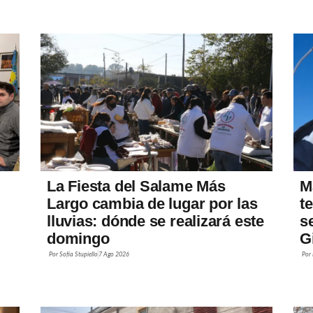
La Fiesta del Salame Más
M
Largo cambia de lugar por las
t
lluvias: dónde se realizará este
s
domingo
G
Por
Sofía Stupiello
7 Ago 2026
Por