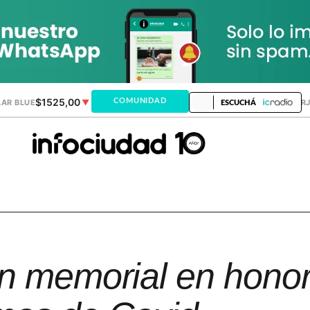
$1525,00
$1521,28
COMUNIDAD
AR BLUE
▼
DÓLAR MEP
▲
DÓLAR TAR
ESCUCHÁ
n memorial en honor