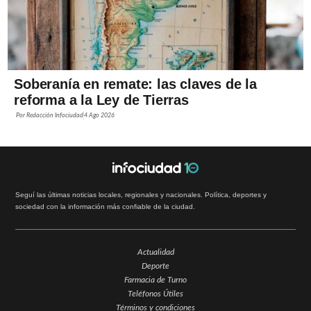
Soberanía en remate: las claves de la
reforma a la Ley de Tierras
Por
Redacción Infociudad
4 Ago 2026
Seguí las últimas noticias locales, regionales y nacionales. Política, deportes y
sociedad con la información más confiable de la ciudad.
Actualidad
Deporte
Farmacia de Turno
Teléfonos Útiles
Términos y condiciones