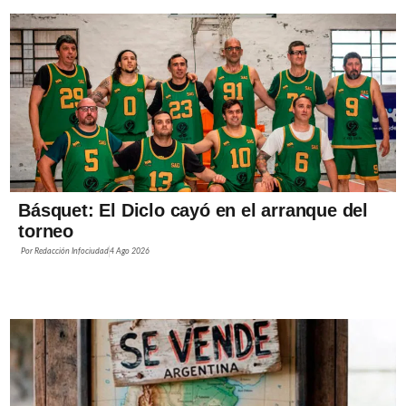
Básquet: El Diclo cayó en el arranque del
torneo
Por
Redacción Infociudad
4 Ago 2026