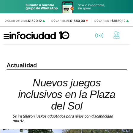
$1520,12
$1540,00
$1520,12
DÓLAR OFICIAL
▲
DÓLAR BLUE
▼
DÓLAR MEP
▲
Actualidad
Nuevos juegos
inclusivos en la Plaza
del Sol
Se instalaron juegos adaptados para niños con discapacidad
motriz.