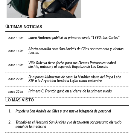
ÚLTIMAS NOTICIAS
Laura Ambrune publicó su primera novela “1993: Las Cartas”
hace
13 hs
Alerta amarilla para San Andrés de Giles por tormenta y vientos
hace
14 hs
fuertes
Villa Ruiz ya tiene fecha para sus Fiestas Patronales: habrá
hace
18 hs
desfile, música y el esperado Rogelazo de Los Crosato
Fe a pocos kilómetros de casa: la histórica visita del Papa León
hace
22 hs
XIV a la Argentina tendrá a Luján como epicentro
Primera C: Frontón ganó en el cierre de la primera rueda
hace
22 hs
LO MÁS VISTO
1.
Papelera San Andrés de Giles y una nueva búsqueda de personal
2.
Trabajó en el Hospital San Andrés y lo detuvieron por presunto ejercicio
ilegal de la medicina