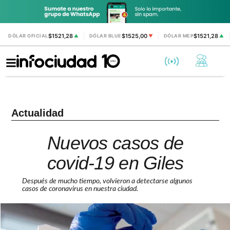
$1521,28
$1525,00
$1521,28
DÓLAR OFICIAL
▲
DÓLAR BLUE
▼
DÓLAR MEP
▲
Actualidad
Nuevos casos de
covid-19 en Giles
Después de mucho tiempo, volvieron a detectarse algunos
casos de coronavirus en nuestra ciudad.