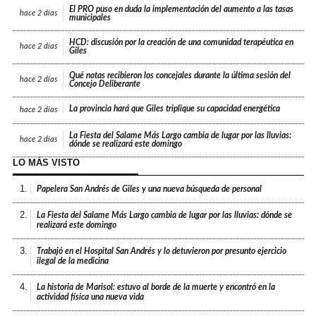
El PRO puso en duda la implementación del aumento a las tasas
hace
2 días
municipales
HCD: discusión por la creación de una comunidad terapéutica en
hace
2 días
Giles
Qué notas recibieron los concejales durante la última sesión del
hace
2 días
Concejo Deliberante
La provincia hará que Giles triplique su capacidad energética
hace
2 días
La Fiesta del Salame Más Largo cambia de lugar por las lluvias:
hace
2 días
dónde se realizará este domingo
LO MÁS VISTO
1.
Papelera San Andrés de Giles y una nueva búsqueda de personal
2.
La Fiesta del Salame Más Largo cambia de lugar por las lluvias: dónde se
realizará este domingo
3.
Trabajó en el Hospital San Andrés y lo detuvieron por presunto ejercicio
ilegal de la medicina
4.
La historia de Marisol: estuvo al borde de la muerte y encontró en la
actividad física una nueva vida