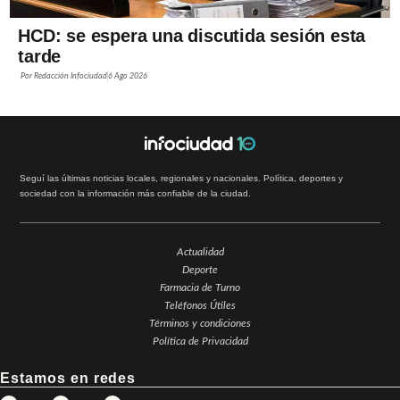
HCD: se espera una discutida sesión esta
tarde
Por
Redacción Infociudad
6 Ago 2026
Seguí las últimas noticias locales, regionales y nacionales. Política, deportes y
sociedad con la información más confiable de la ciudad.
Actualidad
Deporte
Farmacia de Turno
Teléfonos Útiles
Términos y condiciones
Política de Privacidad
Estamos en redes