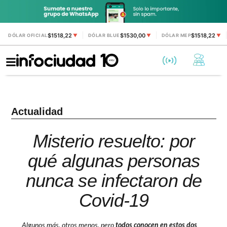
$1518,22
$1530,00
$1518,22
DÓLAR OFICIAL
▼
DÓLAR BLUE
▼
DÓLAR MEP
▼
Actualidad
Misterio resuelto: por
qué algunas personas
nunca se infectaron de
Covid-19
Algunos más, otros menos, pero
todos conocen en estos dos