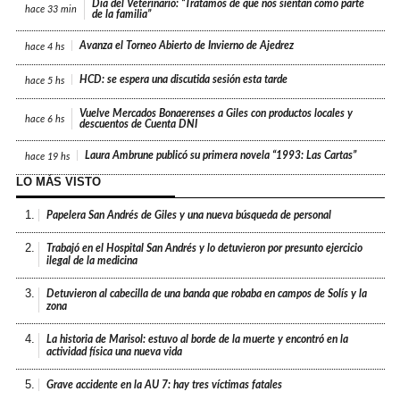
Día del Veterinario: “Tratamos de que nos sientan como parte
hace
33 min
de la familia”
Avanza el Torneo Abierto de Invierno de Ajedrez
hace
4 hs
HCD: se espera una discutida sesión esta tarde
hace
5 hs
Vuelve Mercados Bonaerenses a Giles con productos locales y
hace
6 hs
descuentos de Cuenta DNI
Laura Ambrune publicó su primera novela “1993: Las Cartas”
hace
19 hs
LO MÁS VISTO
1.
Papelera San Andrés de Giles y una nueva búsqueda de personal
2.
Trabajó en el Hospital San Andrés y lo detuvieron por presunto ejercicio
ilegal de la medicina
3.
Detuvieron al cabecilla de una banda que robaba en campos de Solís y la
zona
4.
La historia de Marisol: estuvo al borde de la muerte y encontró en la
actividad física una nueva vida
5.
Grave accidente en la AU 7: hay tres víctimas fatales