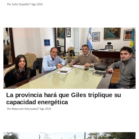
Por
Sofía Stupiello
7 Ago 2026
La provincia hará que Giles triplique su
capacidad energética
Por
Redacción Infociudad
7 Ago 2026