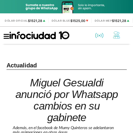
$1521,28
$1525,00
$1521,28
DÓLAR OFICIAL
▲
DÓLAR BLUE
▼
DÓLAR MEP
▲
Actualidad
Miguel Gesualdi
anunció por Whatsapp
cambios en su
gabinete
Además, en el facebook de Mumy Quinteros se adelantaron
más asignaciones en otras áreas.