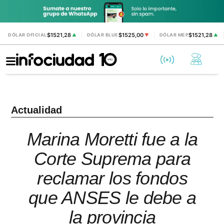
$1521,28
$1525,00
$1521,28
DÓLAR OFICIAL
▲
DÓLAR BLUE
▼
DÓLAR MEP
▲
Actualidad
Marina Moretti fue a la
Corte Suprema para
reclamar los fondos
que ANSES le debe a
la provincia