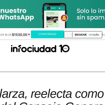
$1530,00
$1518,24
COMUNIDAD
AR BLUE
▼
DÓLAR MEP
▼
DÓLAR TAR
ESCUCHÁ
arza, reelecta como