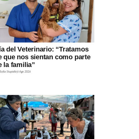
ía del Veterinario: “Tratamos
e que nos sientan como parte
 la familia”
Sofía Stupiello
6 Ago 2026