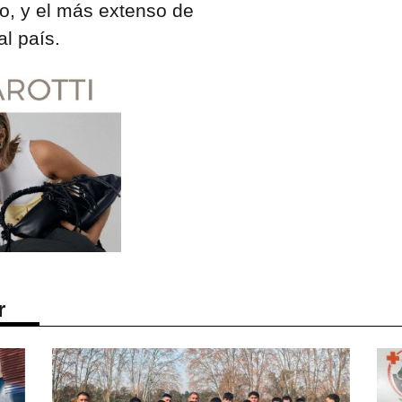
o, y el más extenso de
l país.
r