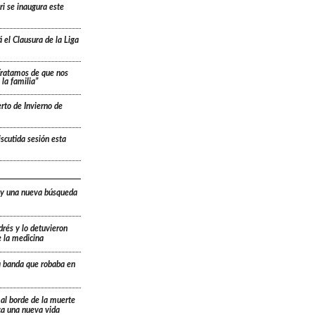
ri se inaugura este
 el Clausura de la Liga
“Tratamos de que nos
la familia”
rto de Invierno de
scutida sesión esta
 y una nueva búsqueda
drés y lo detuvieron
e la medicina
a banda que robaba en
 al borde de la muerte
ica una nueva vida