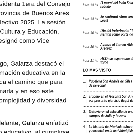
esidenta 1era del Consejo
El mural del Indio Sola
hace
15 hs
sábado
rovincia de Buenos Aires
Se confirmó cómo será
hace
15 hs
 lectivo 2025. La sesión
Local
 Cultura y Educación,
Día del Veterinario: 
hace
16 hs
sientan como parte de 
designó como Vice
Avanza el Torneo Abie
hace
20 hs
Ajedrez
HCD: se espera una di
hace
21 hs
rgo, Galarza destacó el
tarde
LO MÁS VISTO
mación educativa en la
ca el camino que para
1.
Papelera San Andrés de Giles
de personal
arla y en eso este
2.
Trabajó en el Hospital San An
omplejidad y diversidad
por presunto ejercicio ilegal d
3.
Detuvieron al cabecilla de un
campos de Solís y la zona
elante, Galarza enfatizó
4.
La historia de Marisol: estuvo
o educativo, al cumplirse
y encontró en la actividad fís