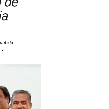
l de
ia
ante la
 y