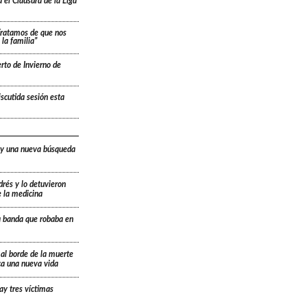
 el Clausura de la Liga
“Tratamos de que nos
la familia”
rto de Invierno de
scutida sesión esta
 y una nueva búsqueda
drés y lo detuvieron
e la medicina
a banda que robaba en
 al borde de la muerte
ica una nueva vida
ay tres víctimas