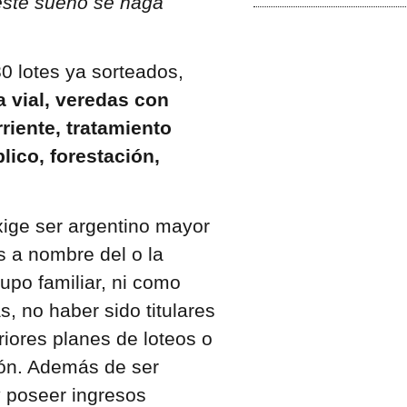
este sueño se haga
80 lotes ya sorteados,
a vial, veredas con
riente, tratamiento
lico, forestación,
exige ser argentino mayor
 a nombre del o la
upo familiar, ni como
s, no haber sido titulares
riores planes de loteos o
ión. Además de ser
 poseer ingresos