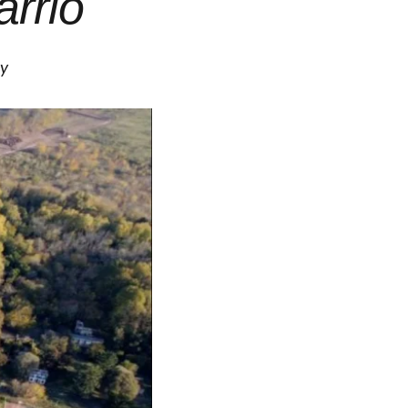
arrio
 y