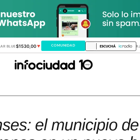
$1530,00
$1518,24
COMUNIDAD
AR BLUE
▼
DÓLAR MEP
▼
DÓLAR TAR
ESCUCHÁ
nses: el municipio de