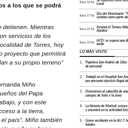
Se confirmó cómo será
hace
16 hs
os a los que se podrá
Local
Día del Veterinario: 
hace
17 hs
sientan como parte de 
se detienen. Mientras
Avanza el Torneo Abie
hace
21 hs
Ajedrez
on servicios de los
HCD: se espera una di
hace
22 hs
localidad de Torres, hoy
tarde
LO MÁS VISTO
o proyecto que permitirá
an a su propio terreno”
1.
Papelera San Andrés de Giles
de personal
2.
Trabajó en el Hospital San An
por presunto ejercicio ilegal d
Fernanda Miño
3.
Detuvieron al cabecilla de un
sueños del Papa
campos de Solís y la zona
rabajo, y con este
4.
La historia de Marisol: estuvo
eso a la tierra,
y encontró en la actividad fís
el país”. Miño también
5.
Grave accidente en la AU 7: h
fatales