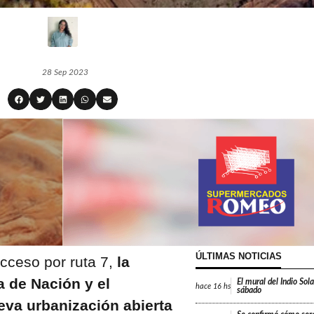
28 Sep 2023
ÚLTIMAS NOTICIAS
cceso por ruta 7,
la
a de Nación y el
El mural del Indio Sola
hace
16 hs
sábado
eva urbanización abierta