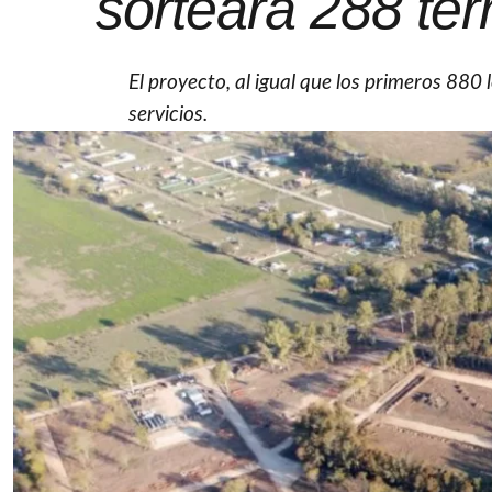
sorteará 288 ter
El proyecto, al igual que los primeros 880 
servicios.