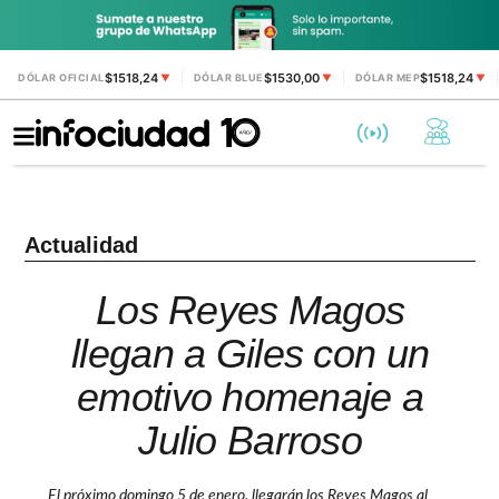
$1518,24
$1530,00
$1518,24
DÓLAR OFICIAL
▼
DÓLAR BLUE
▼
DÓLAR MEP
▼
Actualidad
Los Reyes Magos
llegan a Giles con un
emotivo homenaje a
Julio Barroso
El próximo domingo 5 de enero, llegarán los Reyes Magos al