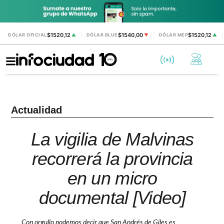
$1520,12
$1540,00
$1520,12
DÓLAR OFICIAL
▲
DÓLAR BLUE
▼
DÓLAR MEP
▲
Actualidad
La vigilia de Malvinas
recorrerá la provincia
en un micro
documental [Video]
Con orgullo podemos decir que San Andrés de Giles es