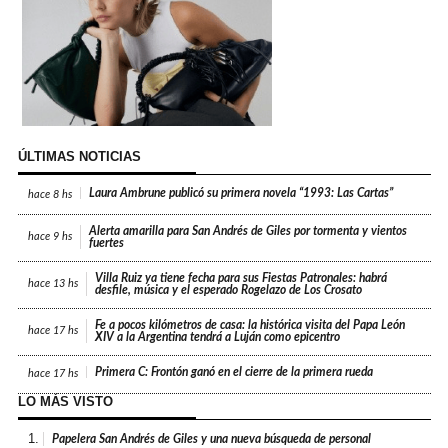
ÚLTIMAS NOTICIAS
Laura Ambrune publicó su primera novela “1993: Las Cartas”
hace
8 hs
Alerta amarilla para San Andrés de Giles por tormenta y vientos
hace
9 hs
fuertes
Villa Ruiz ya tiene fecha para sus Fiestas Patronales: habrá
hace
13 hs
desfile, música y el esperado Rogelazo de Los Crosato
Fe a pocos kilómetros de casa: la histórica visita del Papa León
hace
17 hs
XIV a la Argentina tendrá a Luján como epicentro
Primera C: Frontón ganó en el cierre de la primera rueda
hace
17 hs
LO MÁS VISTO
1.
Papelera San Andrés de Giles y una nueva búsqueda de personal