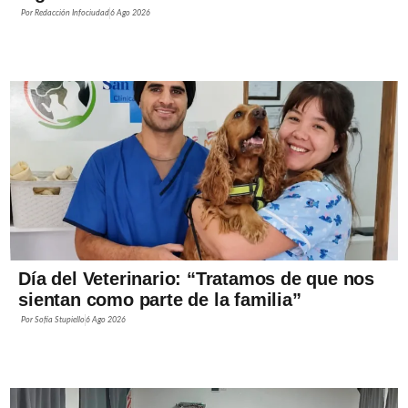
Por
Redacción Infociudad
6 Ago 2026
Día del Veterinario: “Tratamos de que nos
sientan como parte de la familia”
Por
Sofía Stupiello
6 Ago 2026