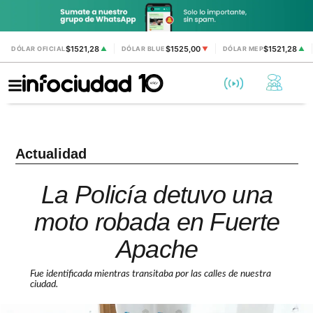
$1521,28
$1525,00
$1521,28
DÓLAR OFICIAL
▲
DÓLAR BLUE
▼
DÓLAR MEP
▲
Actualidad
La Policía detuvo una
moto robada en Fuerte
Apache
Fue identificada mientras transitaba por las calles de nuestra
ciudad.