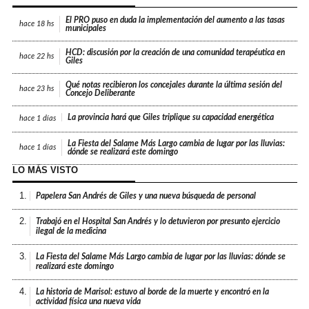
El PRO puso en duda la implementación del aumento a las tasas
hace
18 hs
municipales
HCD: discusión por la creación de una comunidad terapéutica en
hace
22 hs
Giles
Qué notas recibieron los concejales durante la última sesión del
hace
23 hs
Concejo Deliberante
La provincia hará que Giles triplique su capacidad energética
hace
1 días
La Fiesta del Salame Más Largo cambia de lugar por las lluvias:
hace
1 días
dónde se realizará este domingo
LO MÁS VISTO
1.
Papelera San Andrés de Giles y una nueva búsqueda de personal
2.
Trabajó en el Hospital San Andrés y lo detuvieron por presunto ejercicio
ilegal de la medicina
3.
La Fiesta del Salame Más Largo cambia de lugar por las lluvias: dónde se
realizará este domingo
4.
La historia de Marisol: estuvo al borde de la muerte y encontró en la
actividad física una nueva vida